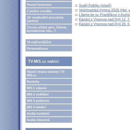
Poutní bratrstvo
::
Svatý Patriku (píseň)
::
Velehradská hymna 2026 (Hej, v
Z jiného soudku
::
Litanie ke sv. Františkovi z Assisi
Již neaktuální pozvánky
::
Kázání z Vranova nad Dyjí 12. 7
(archiv)
::
Kázání z Vranova nad Dyjí 28. 6
Chcete přidat akci, článek,
kontaktovat nás...?
15 nejčtenějších
Personalizace
TV-MIS.cz nabízí:
Hlavní strana televize TV-
MIS.cz
Novinky
MIS 1 zábava
MIS 2 vzdělání
MIS 3 publicist.
MIS 4 lokální
Audia hudební
Audia mluvená