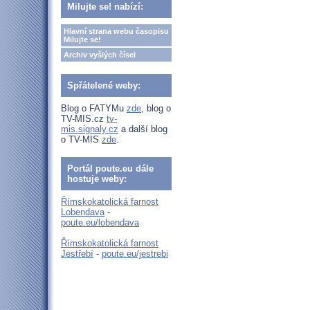
Milujte se! nabízí:
Hlavní strana webu časopisu
Milujte se!
Archiv vyšlých čísel
Spřátelené weby:
Blog o FATYMu
zde
, blog o
TV-MIS.cz
tv-
mis.signaly.cz
a další blog
o TV-MIS
zde
.
Portál poute.eu dále
hostuje weby:
Římskokatolická farnost
Lobendava
-
poute.eu/lobendava
Římskokatolická farnost
Jestřebí
-
poute.eu/jestrebi