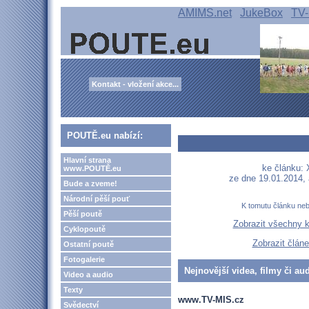
AMIMS.net
JukeBox
TV-
Kontakt - vložení akce...
POUTĚ.eu nabízí:
Hlavní strana
ke článku: 
www.POUTĚ.eu
ze dne 19.01.2014,
Bude a zveme!
Národní pěší pouť
K tomutu článku ne
Pěší poutě
Zobrazit všechny 
Cyklopoutě
Zobrazit člán
Ostatní poutě
Fotogalerie
Nejnovější videa, filmy či au
Video a audio
Texty
www.TV-MIS.cz
Svědectví