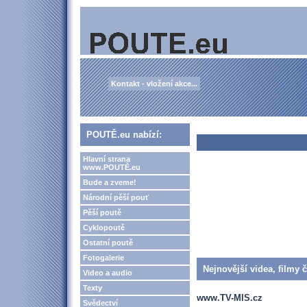
Kontakt - vložení akce...
POUTĚ.eu nabízí:
Hlavní strana
www.POUTĚ.eu
Bude a zveme!
Národní pěší pouť
Pěší poutě
Cyklopoutě
Ostatní poutě
Fotogalerie
Nejnovější videa, filmy 
Video a audio
Texty
www.TV-MIS.cz
Svědectví