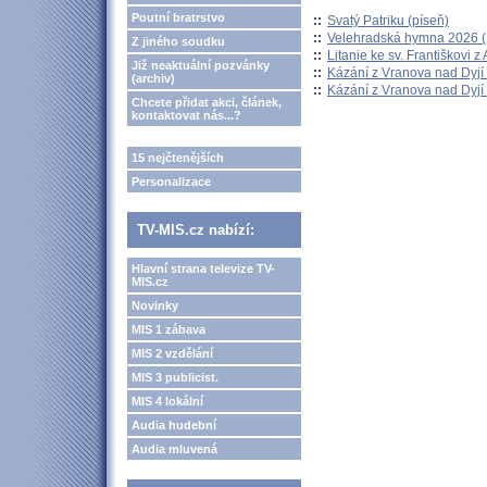
Poutní bratrstvo
::
Svatý Patriku (píseň)
::
Velehradská hymna 2026 (H
Z jiného soudku
::
Litanie ke sv. Františkovi z A
Již neaktuální pozvánky
::
Kázání z Vranova nad Dyjí 
(archiv)
::
Kázání z Vranova nad Dyjí 
Chcete přidat akci, článek,
kontaktovat nás...?
15 nejčtenějších
Personalizace
TV-MIS.cz nabízí:
Hlavní strana televize TV-
MIS.cz
Novinky
MIS 1 zábava
MIS 2 vzdělání
MIS 3 publicist.
MIS 4 lokální
Audia hudební
Audia mluvená