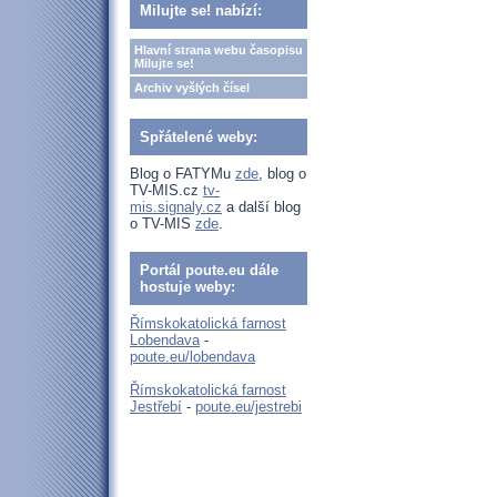
Milujte se! nabízí:
Hlavní strana webu časopisu
Milujte se!
Archiv vyšlých čísel
Spřátelené weby:
Blog o FATYMu
zde
, blog o
TV-MIS.cz
tv-
mis.signaly.cz
a další blog
o TV-MIS
zde
.
Portál poute.eu dále
hostuje weby:
Římskokatolická farnost
Lobendava
-
poute.eu/lobendava
Římskokatolická farnost
Jestřebí
-
poute.eu/jestrebi