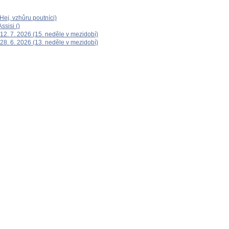
ej, vzhůru poutníci)
ssisi ()
12. 7. 2026 (15. neděle v mezidobí)
28. 6. 2026 (13. neděle v mezidobí)