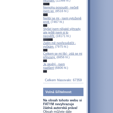
neznám.
(11568 hl.)
Nemohu posoudit - nečetl
jsem jej.
(8516 hl.)
Nelíbí se mi - jsem vyloženě
proti.
(7467 hl.)
Slyšel jsem nějaké výhrady,
ale ještě jsem si to
neověřil.
(18171 hl.)
Zatím mě nepřesvědčil -
vyčkám.
(7975 hl.)
Celkem se mi líbí - zdá se mi
přínosný.
(6856 hl.)
Je skvělý - jsem
nadšen!
(6806 hl.)
Celkem hlasovalo: 67359
Volná šiřitelnost:
Na obsah tohoto webu si
FATYM nevyhrazuje
žádná autorská práva!
Obsah můžete dále