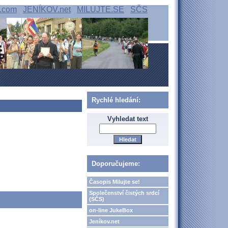
.com
JENÍKOV.net
MILUJTE.SE
SČS
Rychlé hledání:
Vyhledat text
Doporučujeme:
Časopis Milujte se!
Společenství čistých srdcí
(SČS)
on-line JukeBox
Jeníkov.net