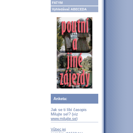
FATYM
Vyhledávač ABECEDA
Anketa:
Jak se ti líbí časopis
Milujte se!? (viz
www.milujte.se
)
Vůbec jej