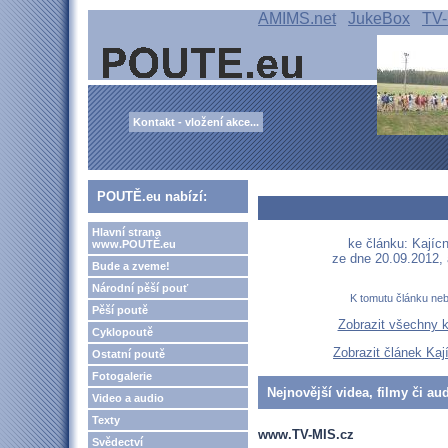
AMIMS.net
JukeBox
TV-
Kontakt - vložení akce...
POUTĚ.eu nabízí:
Hlavní strana
ke článku: Kajíc
www.POUTĚ.eu
ze dne 20.09.2012,
Bude a zveme!
Národní pěší pouť
K tomutu článku ne
Pěší poutě
Zobrazit všechny 
Cyklopoutě
Zobrazit článek Kaj
Ostatní poutě
Fotogalerie
Nejnovější videa, filmy či au
Video a audio
Texty
www.TV-MIS.cz
Svědectví