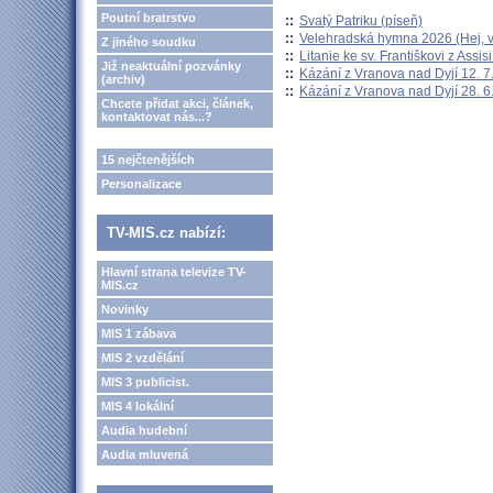
Poutní bratrstvo
::
Svatý Patriku (píseň)
::
Velehradská hymna 2026 (Hej, v
Z jiného soudku
::
Litanie ke sv. Františkovi z Assisi
Již neaktuální pozvánky
::
Kázání z Vranova nad Dyjí 12. 7
(archiv)
::
Kázání z Vranova nad Dyjí 28. 6
Chcete přidat akci, článek,
kontaktovat nás...?
15 nejčtenějších
Personalizace
TV-MIS.cz nabízí:
Hlavní strana televize TV-
MIS.cz
Novinky
MIS 1 zábava
MIS 2 vzdělání
MIS 3 publicist.
MIS 4 lokální
Audia hudební
Audia mluvená