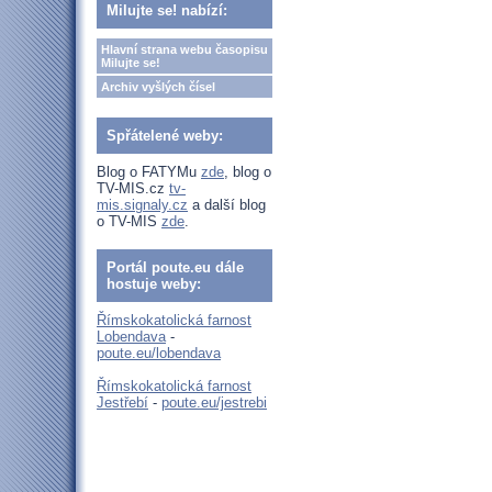
Milujte se! nabízí:
Hlavní strana webu časopisu
Milujte se!
Archiv vyšlých čísel
Spřátelené weby:
Blog o FATYMu
zde
, blog o
TV-MIS.cz
tv-
mis.signaly.cz
a další blog
o TV-MIS
zde
.
Portál poute.eu dále
hostuje weby:
Římskokatolická farnost
Lobendava
-
poute.eu/lobendava
Římskokatolická farnost
Jestřebí
-
poute.eu/jestrebi