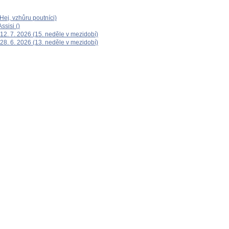
ej, vzhůru poutníci)
ssisi ()
12. 7. 2026 (15. neděle v mezidobí)
28. 6. 2026 (13. neděle v mezidobí)