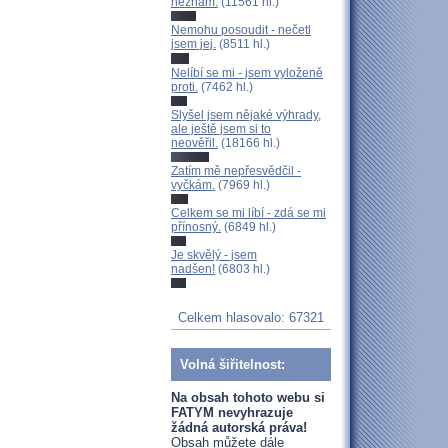
neznám.
(11561 hl.)
Nemohu posoudit - nečetl
jsem jej.
(8511 hl.)
Nelíbí se mi - jsem vyloženě
proti.
(7462 hl.)
Slyšel jsem nějaké výhrady,
ale ještě jsem si to
neověřil.
(18166 hl.)
Zatím mě nepřesvědčil -
vyčkám.
(7969 hl.)
Celkem se mi líbí - zdá se mi
přínosný.
(6849 hl.)
Je skvělý - jsem
nadšen!
(6803 hl.)
Celkem hlasovalo: 67321
Volná šiřitelnost:
Na obsah tohoto webu si
FATYM nevyhrazuje
žádná autorská práva!
Obsah můžete dále