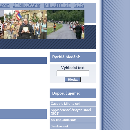
.com
JENÍKOV.net
MILUJTE.SE
SČS
Rychlé hledání:
Vyhledat text
Doporučujeme:
Časopis Milujte se!
Společenství čistých srdcí
(SČS)
on-line JukeBox
Jeníkov.net