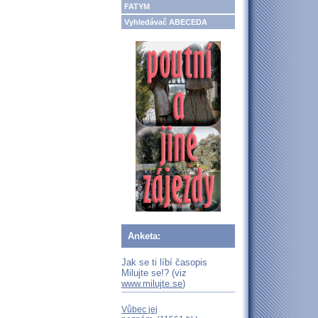
FATYM
Vyhledávač ABECEDA
Anketa:
Jak se ti líbí časopis
Milujte se!? (viz
www.milujte.se
)
Vůbec jej