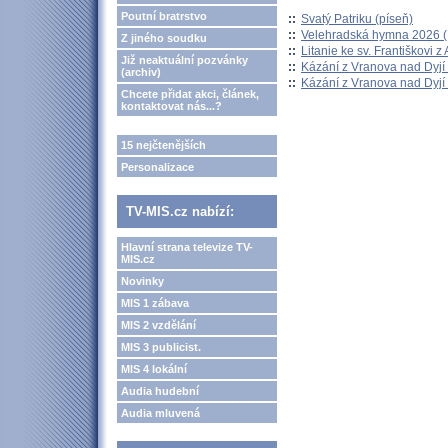
Poutní bratrstvo
::
Svatý Patriku (píseň)
::
Velehradská hymna 2026 (H
Z jiného soudku
::
Litanie ke sv. Františkovi z A
Již neaktuální pozvánky
::
Kázání z Vranova nad Dyjí 
(archiv)
::
Kázání z Vranova nad Dyjí 
Chcete přidat akci, článek,
kontaktovat nás...?
15 nejčtenějších
Personalizace
TV-MIS.cz nabízí:
Hlavní strana televize TV-
MIS.cz
Novinky
MIS 1 zábava
MIS 2 vzdělání
MIS 3 publicist.
MIS 4 lokální
Audia hudební
Audia mluvená