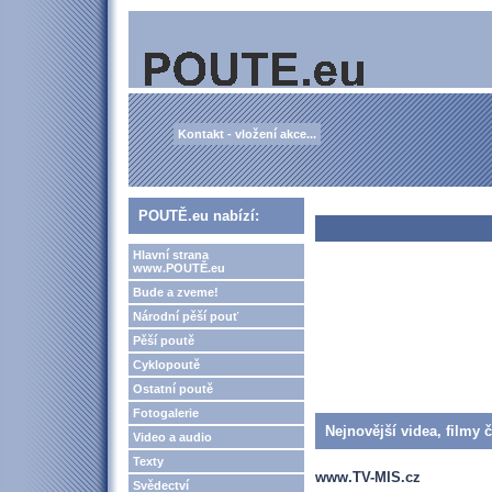
Kontakt - vložení akce...
POUTĚ.eu nabízí:
Hlavní strana
www.POUTĚ.eu
Bude a zveme!
Národní pěší pouť
Pěší poutě
Cyklopoutě
Ostatní poutě
Fotogalerie
Nejnovější videa, filmy 
Video a audio
Texty
www.TV-MIS.cz
Svědectví