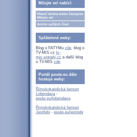
Milujte se! nabízí:
Hlavní strana webu časopisu
Milujte se!
Archiv vyšlých čísel
Spřátelené weby:
Blog o FATYMu
zde
, blog o
TV-MIS.cz
tv-
mis.signaly.cz
a další blog
o TV-MIS
zde
.
Portál poute.eu dále
hostuje weby:
Římskokatolická farnost
Lobendava
-
poute.eu/lobendava
Římskokatolická farnost
Jestřebí
-
poute.eu/jestrebi