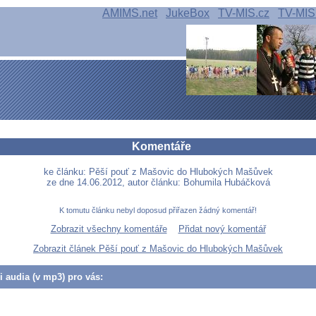
AMIMS.net
JukeBox
TV-MIS.cz
TV-MIS
Komentáře
ke článku: Pěší pouť z Mašovic do Hlubokých Mašůvek
ze dne 14.06.2012, autor článku: Bohumila Hubáčková
K tomutu článku nebyl doposud přiřazen žádný komentář!
Zobrazit všechny komentáře
Přidat nový komentář
Zobrazit článek Pěší pouť z Mašovic do Hlubokých Mašůvek
či audia (v mp3) pro vás: