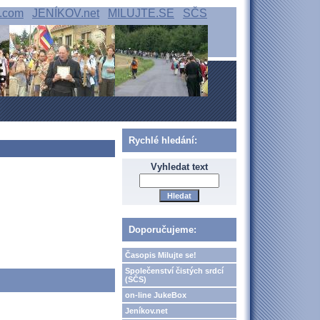
.com
JENÍKOV.net
MILUJTE.SE
SČS
Rychlé hledání:
Vyhledat text
Doporučujeme:
Časopis Milujte se!
Společenství čistých srdcí
(SČS)
on-line JukeBox
Jeníkov.net