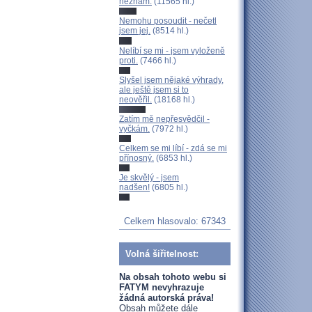
neznám.
(11565 hl.)
Nemohu posoudit - nečetl
jsem jej.
(8514 hl.)
Nelíbí se mi - jsem vyloženě
proti.
(7466 hl.)
Slyšel jsem nějaké výhrady,
ale ještě jsem si to
neověřil.
(18168 hl.)
Zatím mě nepřesvědčil -
vyčkám.
(7972 hl.)
Celkem se mi líbí - zdá se mi
přínosný.
(6853 hl.)
Je skvělý - jsem
nadšen!
(6805 hl.)
Celkem hlasovalo: 67343
Volná šiřitelnost:
Na obsah tohoto webu si
FATYM nevyhrazuje
žádná autorská práva!
Obsah můžete dále