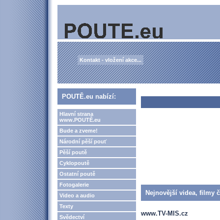
Kontakt - vložení akce...
POUTĚ.eu nabízí:
Hlavní strana
www.POUTĚ.eu
Bude a zveme!
Národní pěší pouť
Pěší poutě
Cyklopoutě
Ostatní poutě
Fotogalerie
Nejnovější videa, filmy 
Video a audio
Texty
www.TV-MIS.cz
Svědectví