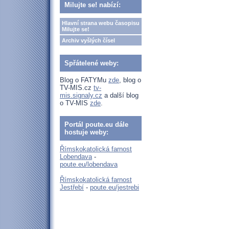
Milujte se! nabízí:
Hlavní strana webu časopisu
Milujte se!
Archiv vyšlých čísel
Spřátelené weby:
Blog o FATYMu
zde
, blog o
TV-MIS.cz
tv-
mis.signaly.cz
a další blog
o TV-MIS
zde
.
Portál poute.eu dále
hostuje weby:
Římskokatolická farnost
Lobendava
-
poute.eu/lobendava
Římskokatolická farnost
Jestřebí
-
poute.eu/jestrebi