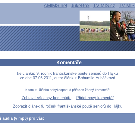
AMIMS.net
JukeBox
TV-MIS.cz
TV-MIS
Komentáře
ke článku: 9. ročník františkánské poutě seniorů do Hájku
ze dne 07.05.2011, autor článku: Bohumila Hubáčková
K tomutu článku nebyl doposud přiřazen žádný komentář!
Zobrazit všechny komentáře
Přidat nový komentář
Zobrazit článek 9. ročník františkánské poutě seniorů do Hájku
či audia (v mp3) pro vás: