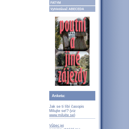
FATYM
Vyhledávač ABECEDA
Anketa:
Jak se ti líbí časopis
Milujte se!? (viz
www.milujte.se
)
Vůbec jej