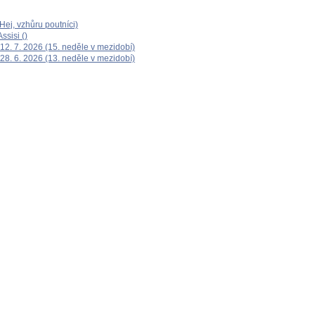
ej, vzhůru poutníci)
ssisi ()
12. 7. 2026 (15. neděle v mezidobí)
28. 6. 2026 (13. neděle v mezidobí)