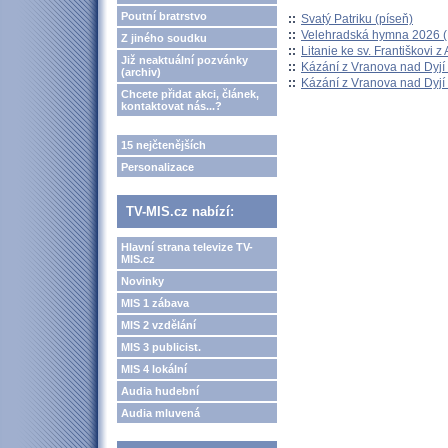
Poutní bratrstvo
::
Svatý Patriku (píseň)
::
Velehradská hymna 2026 (H
Z jiného soudku
::
Litanie ke sv. Františkovi z A
Již neaktuální pozvánky
::
Kázání z Vranova nad Dyjí 
(archiv)
::
Kázání z Vranova nad Dyjí 
Chcete přidat akci, článek,
kontaktovat nás...?
15 nejčtenějších
Personalizace
TV-MIS.cz nabízí:
Hlavní strana televize TV-
MIS.cz
Novinky
MIS 1 zábava
MIS 2 vzdělání
MIS 3 publicist.
MIS 4 lokální
Audia hudební
Audia mluvená