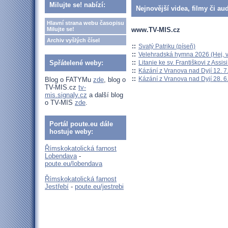
Milujte se! nabízí:
Nejnovější videa, filmy či au
Hlavní strana webu časopisu
www.TV-MIS.cz
Milujte se!
Archiv vyšlých čísel
::
Svatý Patriku (píseň)
::
Velehradská hymna 2026 (Hej, v
::
Litanie ke sv. Františkovi z Assisi
Spřátelené weby:
::
Kázání z Vranova nad Dyjí 12. 7
::
Kázání z Vranova nad Dyjí 28. 6
Blog o FATYMu
zde
, blog o
TV-MIS.cz
tv-
mis.signaly.cz
a další blog
o TV-MIS
zde
.
Portál poute.eu dále
hostuje weby:
Římskokatolická farnost
Lobendava
-
poute.eu/lobendava
Římskokatolická farnost
Jestřebí
-
poute.eu/jestrebi