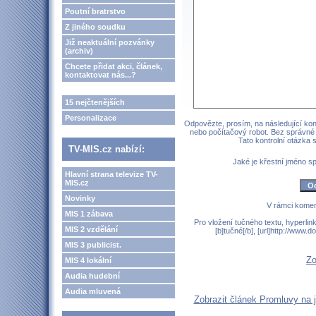
Poutní bratrstvo
Z jiného soudku
Již neaktuální pozvánky
(archiv)
Chcete přidat akci, článek,
kontaktovat nás...?
15 nejčtenějších
Personalizace
Odpovězte, prosím, na následující kont
nebo počítačový robot. Bez správné
Tato kontrolní otázka
TV-MIS.cz nabízí:
Jaké je křestní jméno 
Hlavní strana televize TV-
MIS.cz
Novinky
V rámci komen
MIS 1 zábava
Pro vložení tučného textu, hyperlin
MIS 2 vzdělání
[b]tučné[/b], [url]http://www
MIS 3 publicist.
Zo
MIS 4 lokální
Audia hudební
Audia mluvená
Zobrazit článek Promluvy na j