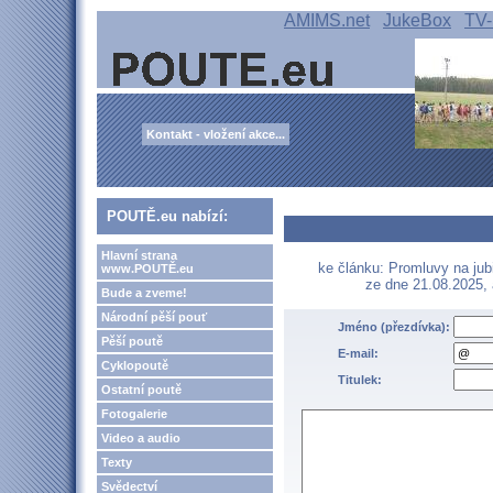
AMIMS.net
JukeBox
TV-
Kontakt - vložení akce...
POUTĚ.eu nabízí:
Hlavní strana
ke článku: Promluvy na jubi
www.POUTĚ.eu
ze dne 21.08.2025,
Bude a zveme!
Národní pěší pouť
Jméno (přezdívka):
Pěší poutě
E-mail:
Cyklopoutě
Titulek:
Ostatní poutě
Fotogalerie
Video a audio
Texty
Svědectví