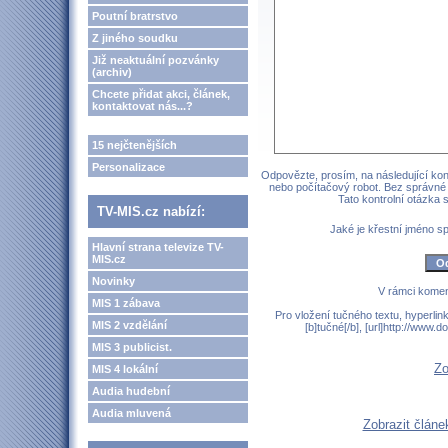
Poutní bratrstvo
Z jiného soudku
Již neaktuální pozvánky
(archiv)
Chcete přidat akci, článek,
kontaktovat nás...?
15 nejčtenějších
Personalizace
Odpovězte, prosím, na následující kont
nebo počítačový robot. Bez správné
Tato kontrolní otázka
TV-MIS.cz nabízí:
Jaké je křestní jméno 
Hlavní strana televize TV-
MIS.cz
Novinky
V rámci komen
MIS 1 zábava
Pro vložení tučného textu, hyperlin
MIS 2 vzdělání
[b]tučné[/b], [url]http://www
MIS 3 publicist.
Zo
MIS 4 lokální
Audia hudební
Audia mluvená
Zobrazit člán