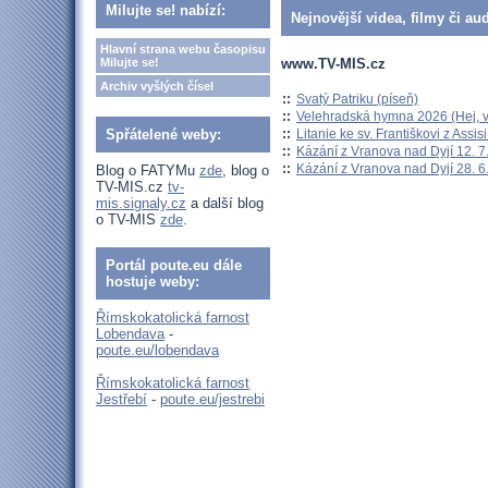
Milujte se! nabízí:
Nejnovější videa, filmy či au
Hlavní strana webu časopisu
www.TV-MIS.cz
Milujte se!
Archiv vyšlých čísel
::
Svatý Patriku (píseň)
::
Velehradská hymna 2026 (Hej, v
::
Litanie ke sv. Františkovi z Assisi
Spřátelené weby:
::
Kázání z Vranova nad Dyjí 12. 7
::
Kázání z Vranova nad Dyjí 28. 6
Blog o FATYMu
zde
, blog o
TV-MIS.cz
tv-
mis.signaly.cz
a další blog
o TV-MIS
zde
.
Portál poute.eu dále
hostuje weby:
Římskokatolická farnost
Lobendava
-
poute.eu/lobendava
Římskokatolická farnost
Jestřebí
-
poute.eu/jestrebi