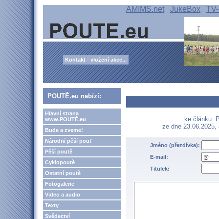
AMIMS.net
JukeBox
TV-
Kontakt - vložení akce...
POUTĚ.eu nabízí:
Hlavní strana
ke článku: 
www.POUTĚ.eu
ze dne 23.06.2025,
Bude a zveme!
Národní pěší pouť
Jméno (přezdívka):
Pěší poutě
E-mail:
Cyklopoutě
Titulek:
Ostatní poutě
Fotogalerie
Video a audio
Texty
Svědectví