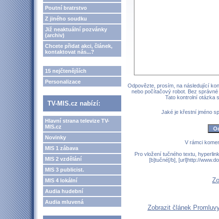
Poutní bratrstvo
Z jiného soudku
Již neaktuální pozvánky
(archiv)
Chcete přidat akci, článek,
kontaktovat nás...?
15 nejčtenějších
Personalizace
Odpovězte, prosím, na následující kont
nebo počítačový robot. Bez správné
Tato kontrolní otázka
TV-MIS.cz nabízí:
Jaké je křestní jméno 
Hlavní strana televize TV-
MIS.cz
Novinky
V rámci komen
MIS 1 zábava
Pro vložení tučného textu, hyperlin
MIS 2 vzdělání
[b]tučné[/b], [url]http://www
MIS 3 publicist.
Zo
MIS 4 lokální
Audia hudební
Audia mluvená
Zobrazit článek Promluvy