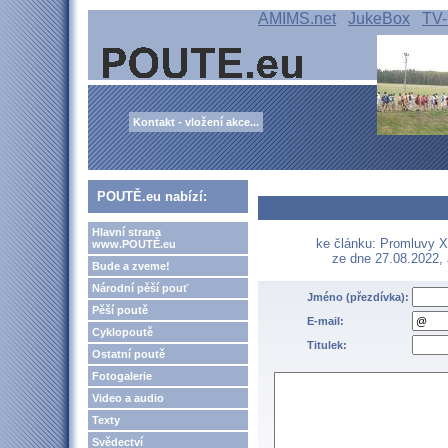
AMIMS.net
JukeBox
TV-
Kontakt - vložení akce...
POUTĚ.eu nabízí:
Hlavní strana
ke článku: Promluvy XX
www.POUTĚ.eu
ze dne 27.08.2022,
Bude a zveme!
Národní pěší pouť
Jméno (přezdívka):
Pěší poutě
E-mail:
Cyklopoutě
Titulek:
Ostatní poutě
Fotogalerie
Video a audio
Texty
Svědectví