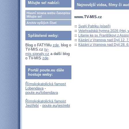
Milujte se! nabízí:
Nejnovější videa, filmy či au
Hlavní strana webu časopisu
www.TV-MIS.cz
Milujte se!
Archiv vyšlých čísel
::
Svatý Patriku (píseň)
::
Velehradská hymna 2026 (Hej, v
::
Litanie ke sv. Františkovi z Assisi
Spřátelené weby:
::
Kázání z Vranova nad Dyjí 12. 7
::
Kázání z Vranova nad Dyjí 28. 6
Blog o FATYMu
zde
, blog o
TV-MIS.cz
tv-
mis.signaly.cz
a další blog
o TV-MIS
zde
.
Portál poute.eu dále
hostuje weby:
Římskokatolická farnost
Lobendava
-
poute.eu/lobendava
Římskokatolická farnost
Jestřebí
-
poute.eu/jestrebi