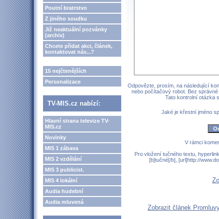
Poutní bratrstvo
Z jiného soudku
Již neaktuální pozvánky
(archiv)
Chcete přidat akci, článek,
kontaktovat nás...?
15 nejčtenějších
Personalizace
Odpovězte, prosím, na následující kont
nebo počítačový robot. Bez správné
Tato kontrolní otázka
TV-MIS.cz nabízí:
Jaké je křestní jméno 
Hlavní strana televize TV-
MIS.cz
Novinky
V rámci komen
MIS 1 zábava
Pro vložení tučného textu, hyperlin
MIS 2 vzdělání
[b]tučné[/b], [url]http://www
MIS 3 publicist.
Zo
MIS 4 lokální
Audia hudební
Audia mluvená
Zobrazit článek Promluvy