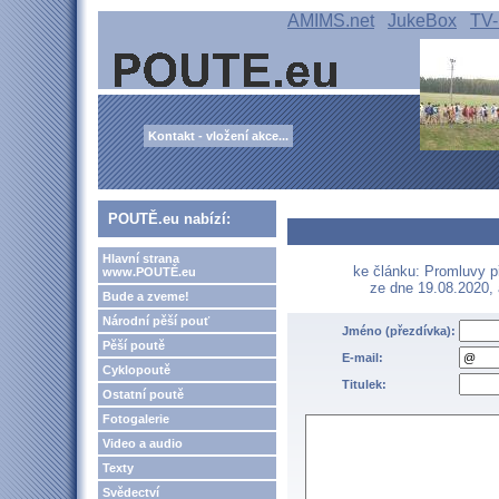
AMIMS.net
JukeBox
TV-
Kontakt - vložení akce...
POUTĚ.eu nabízí:
Hlavní strana
ke článku: Promluvy př
www.POUTĚ.eu
ze dne 19.08.2020,
Bude a zveme!
Národní pěší pouť
Jméno (přezdívka):
Pěší poutě
E-mail:
Cyklopoutě
Titulek:
Ostatní poutě
Fotogalerie
Video a audio
Texty
Svědectví