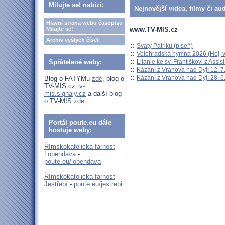
Milujte se! nabízí:
Nejnovější videa, filmy či au
Hlavní strana webu časopisu
www.TV-MIS.cz
Milujte se!
Archiv vyšlých čísel
::
Svatý Patriku (píseň)
::
Velehradská hymna 2026 (Hej, v
::
Litanie ke sv. Františkovi z Assisi
Spřátelené weby:
::
Kázání z Vranova nad Dyjí 12. 7
::
Kázání z Vranova nad Dyjí 28. 6
Blog o FATYMu
zde
, blog o
TV-MIS.cz
tv-
mis.signaly.cz
a další blog
o TV-MIS
zde
.
Portál poute.eu dále
hostuje weby:
Římskokatolická farnost
Lobendava
-
poute.eu/lobendava
Římskokatolická farnost
Jestřebí
-
poute.eu/jestrebi