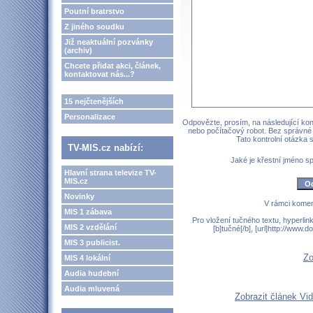
Poutní bratrstvo
Z jiného soudku
Již neaktuální pozvánky
(archiv)
Chcete přidat akci, článek,
kontaktovat nás...?
15 nejčtenějších
Personalizace
Odpovězte, prosím, na následující kont
nebo počítačový robot. Bez správné
Tato kontrolní otázka
TV-MIS.cz nabízí:
Jaké je křestní jméno 
Hlavní strana televize TV-
MIS.cz
Novinky
V rámci komen
MIS 1 zábava
Pro vložení tučného textu, hyperlin
MIS 2 vzdělání
[b]tučné[/b], [url]http://www
MIS 3 publicist.
Zo
MIS 4 lokální
Audia hudební
Audia mluvená
Zobrazit článek Vid