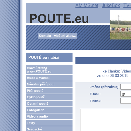
AMIMS.net
JukeBox
TV-
Kontakt - vložení akce...
POUTĚ.eu nabízí:
Hlavní strana
ke článku: Video
www.POUTĚ.eu
ze dne 06.03.2019,
Bude a zveme!
Národní pěší pouť
Jméno (přezdívka):
Pěší poutě
E-mail:
Cyklopoutě
Titulek:
Ostatní poutě
Fotogalerie
Video a audio
Texty
Svědectví