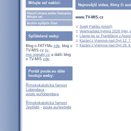
Milujte se! nabízí:
Nejnovější videa, filmy či au
Hlavní strana webu časopisu
www.TV-MIS.cz
Milujte se!
Archiv vyšlých čísel
::
Svatý Patriku (píseň)
::
Velehradská hymna 2026 (Hej, v
::
Litanie ke sv. Františkovi z Assisi
Spřátelené weby:
::
Kázání z Vranova nad Dyjí 12. 7
::
Kázání z Vranova nad Dyjí 28. 6
Blog o FATYMu
zde
, blog o
TV-MIS.cz
tv-
mis.signaly.cz
a další blog
o TV-MIS
zde
.
Portál poute.eu dále
hostuje weby:
Římskokatolická farnost
Lobendava
-
poute.eu/lobendava
Římskokatolická farnost
Jestřebí
-
poute.eu/jestrebi