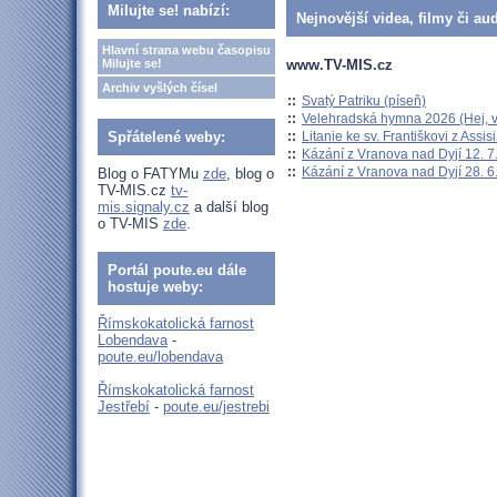
Milujte se! nabízí:
Nejnovější videa, filmy či au
Hlavní strana webu časopisu
www.TV-MIS.cz
Milujte se!
Archiv vyšlých čísel
::
Svatý Patriku (píseň)
::
Velehradská hymna 2026 (Hej, v
::
Litanie ke sv. Františkovi z Assisi
Spřátelené weby:
::
Kázání z Vranova nad Dyjí 12. 7
::
Kázání z Vranova nad Dyjí 28. 6
Blog o FATYMu
zde
, blog o
TV-MIS.cz
tv-
mis.signaly.cz
a další blog
o TV-MIS
zde
.
Portál poute.eu dále
hostuje weby:
Římskokatolická farnost
Lobendava
-
poute.eu/lobendava
Římskokatolická farnost
Jestřebí
-
poute.eu/jestrebi