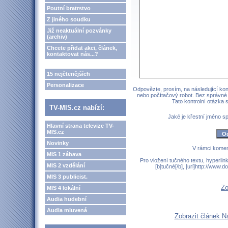
Poutní bratrstvo
Z jiného soudku
Již neaktuální pozvánky
(archiv)
Chcete přidat akci, článek,
kontaktovat nás...?
15 nejčtenějších
Personalizace
Odpovězte, prosím, na následující kont
nebo počítačový robot. Bez správné
Tato kontrolní otázka
TV-MIS.cz nabízí:
Jaké je křestní jméno 
Hlavní strana televize TV-
MIS.cz
Novinky
V rámci komen
MIS 1 zábava
Pro vložení tučného textu, hyperlin
MIS 2 vzdělání
[b]tučné[/b], [url]http://www
MIS 3 publicist.
Zo
MIS 4 lokální
Audia hudební
Audia mluvená
Zobrazit článek N