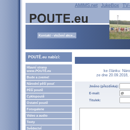
AMIMS.net
JukeBox
TV-
Kontakt - vložení akce...
POUTĚ.eu nabízí:
Hlavní strana
ke článku: Nár
www.POUTĚ.eu
ze dne 20.09.2018,
Bude a zveme!
Národní pěší pouť
Jméno (přezdívka):
Pěší poutě
E-mail:
Cyklopoutě
Titulek:
Ostatní poutě
Fotogalerie
Video a audio
Texty
Svědectví