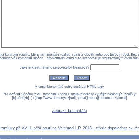
cí kontrolní otázku, která nám pomůže rozlišit, zda jste člověk nebo počítačový robot. Bez
nebude váš komentář uložen. Tato kontrolní otázka se nezobrazuje registrovaným čtenářům
Jaké je křestní jméno spisovatelky Němcové?
V rámci komentářů nelze používat HTML tagy.
Pro vložení tučného textu, hyperlinku nebo e-mailové adresy využijte následující značky:
[b]tučné[/b], [url]http://www.domeny.cz[/url], [email]jmeno@domena.cz[/email]
Zobrazit komentáře
Promluvy při XVIII. pěší pouti na Velehrad L.P. 2018 - středa dopoledne: sv. 