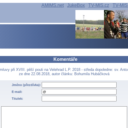
AMIMS.net
JukeBox
TV-MIS.cz
TV-MIS
Komentáře
mluvy při XVIII. pěší pouti na Velehrad L.P. 2018 - středa dopoledne: sv. An
ze dne 22.08.2018, autor článku: Bohumila Hubáčková
Jméno (přezdívka):
E-mail:
Titulek: