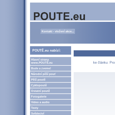
Kontakt - vložení akce...
POUTĚ.eu nabízí:
Hlavní strana
ke článku: Pro
www.POUTĚ.eu
Bude a zveme!
Národní pěší pouť
Pěší poutě
Cyklopoutě
Ostatní poutě
Fotogalerie
Video a audio
Texty
Svědectví