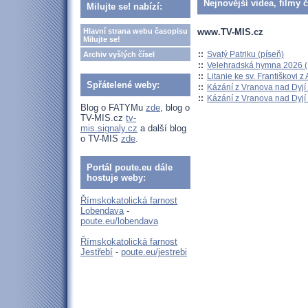
Nejnovější videa, filmy 
Milujte se! nabízí:
www.TV-MIS.cz
Hlavní strana webu časopisu
Milujte se!
::
Svatý Patriku (píseň)
Archiv vyšlých čísel
::
Velehradská hymna 2026 (H
::
Litanie ke sv. Františkovi z A
Spřátelené weby:
::
Kázání z Vranova nad Dyjí 
::
Kázání z Vranova nad Dyjí 
Blog o FATYMu
zde
, blog o
TV-MIS.cz
tv-
mis.signaly.cz
a další blog
o TV-MIS
zde
.
Portál poute.eu dále
hostuje weby:
Římskokatolická farnost
Lobendava
-
poute.eu/lobendava
Římskokatolická farnost
Jestřebí
-
poute.eu/jestrebi