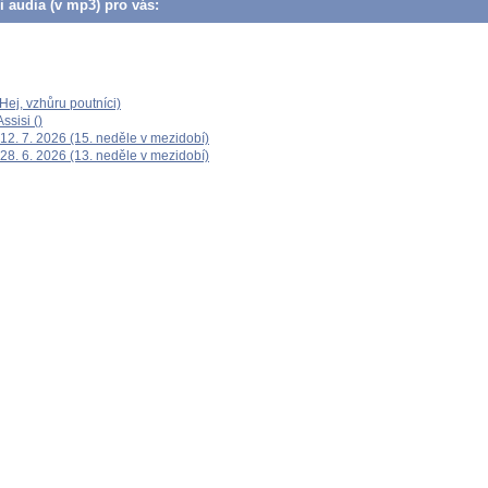
či audia (v mp3) pro vás:
ej, vzhůru poutníci)
ssisi ()
12. 7. 2026 (15. neděle v mezidobí)
28. 6. 2026 (13. neděle v mezidobí)