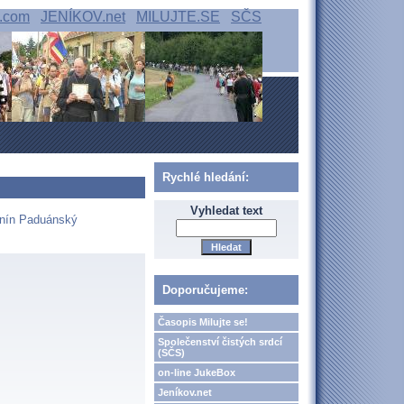
.com
JENÍKOV.net
MILUJTE.SE
SČS
Rychlé hledání:
Vyhledat text
tonín Paduánský
Doporučujeme:
Časopis Milujte se!
Společenství čistých srdcí
(SČS)
on-line JukeBox
Jeníkov.net