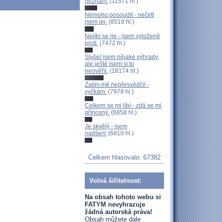
neznám.
(11571 hl.)
Nemohu posoudit - nečetl
jsem jej.
(8519 hl.)
Nelíbí se mi - jsem vyloženě
proti.
(7472 hl.)
Slyšel jsem nějaké výhrady,
ale ještě jsem si to
neověřil.
(18174 hl.)
Zatím mě nepřesvědčil -
vyčkám.
(7978 hl.)
Celkem se mi líbí - zdá se mi
přínosný.
(6858 hl.)
Je skvělý - jsem
nadšen!
(6810 hl.)
Celkem hlasovalo: 67382
Volná šiřitelnost:
Na obsah tohoto webu si
FATYM nevyhrazuje
žádná autorská práva!
Obsah můžete dále