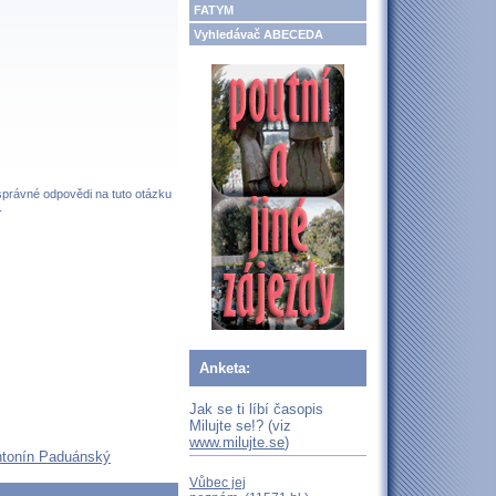
FATYM
Vyhledávač ABECEDA
 správné odpovědi na tuto otázku
.
Anketa:
Jak se ti líbí časopis
Milujte se!? (viz
www.milujte.se
)
Antonín Paduánský
Vůbec jej