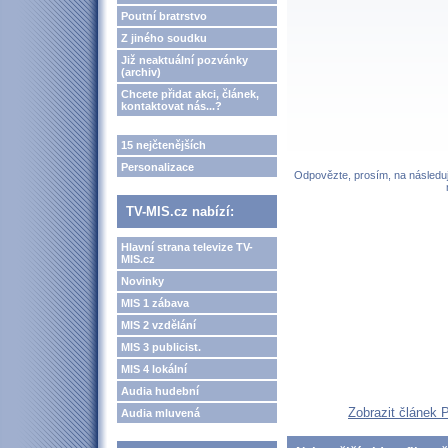
Poutní bratrstvo
Z jiného soudku
Již neaktuální pozvánky
(archiv)
Chcete přidat akci, článek,
kontaktovat nás...?
15 nejčtenějších
Personalizace
Odpovězte, prosím, na následují
TV-MIS.cz nabízí:
Hlavní strana televize TV-
MIS.cz
Novinky
MIS 1 zábava
MIS 2 vzdělání
MIS 3 publicist.
MIS 4 lokální
Audia hudební
Zobrazit článek 
Audia mluvená