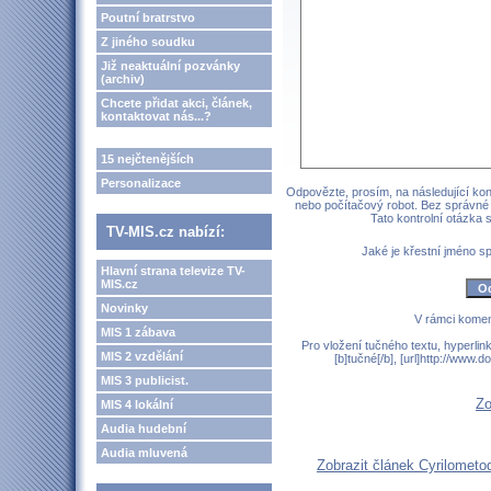
Poutní bratrstvo
Z jiného soudku
Již neaktuální pozvánky
(archiv)
Chcete přidat akci, článek,
kontaktovat nás...?
15 nejčtenějších
Personalizace
Odpovězte, prosím, na následující kont
nebo počítačový robot. Bez správné
Tato kontrolní otázka
TV-MIS.cz nabízí:
Jaké je křestní jméno 
Hlavní strana televize TV-
MIS.cz
Novinky
V rámci komen
MIS 1 zábava
Pro vložení tučného textu, hyperlin
MIS 2 vzdělání
[b]tučné[/b], [url]http://www
MIS 3 publicist.
Zo
MIS 4 lokální
Audia hudební
Audia mluvená
Zobrazit článek Cyrilometo