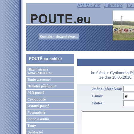
AMIMS.net
JukeBox
TV-
Kontakt - vložení akce...
POUTĚ.eu nabízí:
Hlavní strana
ke článku: Cyrilometoděj
www.POUTĚ.eu
ze dne 10.05.2018,
Bude a zveme!
Národní pěší pouť
Jméno (přezdívka):
Pěší poutě
E-mail:
Cyklopoutě
Titulek:
Ostatní poutě
Fotogalerie
Video a audio
Texty
Svědectví