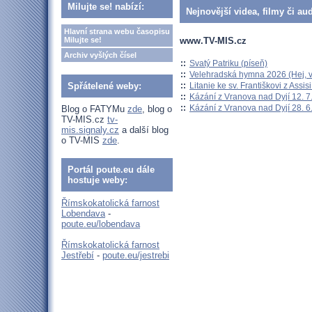
Milujte se! nabízí:
Nejnovější videa, filmy či au
Hlavní strana webu časopisu
www.TV-MIS.cz
Milujte se!
Archiv vyšlých čísel
::
Svatý Patriku (píseň)
::
Velehradská hymna 2026 (Hej, v
::
Litanie ke sv. Františkovi z Assisi
Spřátelené weby:
::
Kázání z Vranova nad Dyjí 12. 7
::
Kázání z Vranova nad Dyjí 28. 6
Blog o FATYMu
zde
, blog o
TV-MIS.cz
tv-
mis.signaly.cz
a další blog
o TV-MIS
zde
.
Portál poute.eu dále
hostuje weby:
Římskokatolická farnost
Lobendava
-
poute.eu/lobendava
Římskokatolická farnost
Jestřebí
-
poute.eu/jestrebi