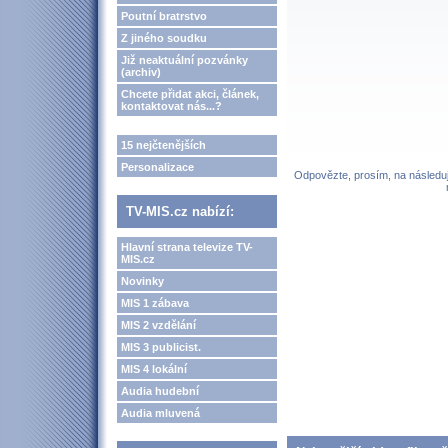
Poutní bratrstvo
Z jiného soudku
Již neaktuální pozvánky
(archiv)
Chcete přidat akci, článek,
kontaktovat nás...?
15 nejčtenějších
Personalizace
Odpovězte, prosím, na následují
TV-MIS.cz nabízí:
Hlavní strana televize TV-
MIS.cz
Novinky
MIS 1 zábava
MIS 2 vzdělání
MIS 3 publicist.
MIS 4 lokální
Audia hudební
Audia mluvená