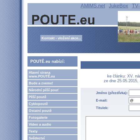
AMIMS.net
JukeBox
TV-
Kontakt - vložení akce...
POUTĚ.eu nabízí:
Hlavní strana
ke článku: XV. ná
www.POUTĚ.eu
ze dne 25.05.2015,
Bude a zveme!
Národní pěší pouť
Jméno (přezdívka):
Pěší poutě
E-mail:
Cyklopoutě
Titulek:
Ostatní poutě
Fotogalerie
Video a audio
Texty
Svědectví