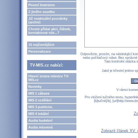
Poutní bratrstvo
Z jiného soudku
Již neaktuální pozvánky
(archiv)
Chcete přidat akci, článek,
kontaktovat nás...?
15 nejčtenějších
Personalizace
Odpovězte, prosím, na následující kont
nebo počítačový robot. Bez správné
Tato kontrolní otázka
TV-MIS.cz nabízí:
Jaké je křestní jméno 
Hlavní strana televize TV-
MIS.cz
Novinky
V rámci komen
MIS 1 zábava
Pro vložení tučného textu, hyperlin
MIS 2 vzdělání
[b]tučné[/b], [url]http://www
MIS 3 publicist.
Zo
MIS 4 lokální
Audia hudební
Audia mluvená
Zobrazit článek XV. 