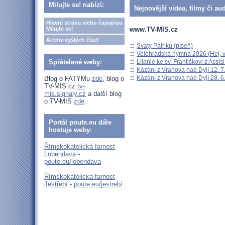
Milujte se! nabízí:
Nejnovější videa, filmy či au
Hlavní strana webu časopisu
www.TV-MIS.cz
Milujte se!
Archiv vyšlých čísel
::
Svatý Patriku (píseň)
::
Velehradská hymna 2026 (Hej, v
::
Litanie ke sv. Františkovi z Assisi
Spřátelené weby:
::
Kázání z Vranova nad Dyjí 12. 7
::
Kázání z Vranova nad Dyjí 28. 6
Blog o FATYMu
zde
, blog o
TV-MIS.cz
tv-
mis.signaly.cz
a další blog
o TV-MIS
zde
.
Portál poute.eu dále
hostuje weby:
Římskokatolická farnost
Lobendava
-
poute.eu/lobendava
Římskokatolická farnost
Jestřebí
-
poute.eu/jestrebi