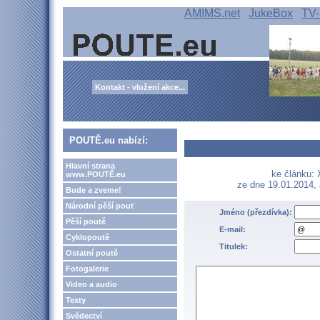
AMIMS.net
JukeBox
TV-
Kontakt - vložení akce...
POUTĚ.eu nabízí:
Hlavní strana
ke článku: 
www.POUTĚ.eu
ze dne 19.01.2014,
Bude a zveme!
Národní pěší pouť
Jméno (přezdívka):
Pěší poutě
E-mail:
Cyklopoutě
Titulek:
Ostatní poutě
Fotogalerie
Video a audio
Texty
Svědectví