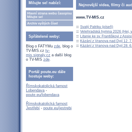
Milujte se! nabízí:
Nejnovější videa, filmy či au
Hlavní strana webu časopisu
www.TV-MIS.cz
Milujte se!
Archiv vyšlých čísel
::
Svatý Patriku (píseň)
::
Velehradská hymna 2026 (Hej, v
::
Litanie ke sv. Františkovi z Assisi
Spřátelené weby:
::
Kázání z Vranova nad Dyjí 12. 7
::
Kázání z Vranova nad Dyjí 28. 6
Blog o FATYMu
zde
, blog o
TV-MIS.cz
tv-
mis.signaly.cz
a další blog
o TV-MIS
zde
.
Portál poute.eu dále
hostuje weby:
Římskokatolická farnost
Lobendava
-
poute.eu/lobendava
Římskokatolická farnost
Jestřebí
-
poute.eu/jestrebi