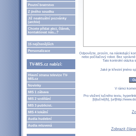
Poutní bratrstvo
Z jiného soudku
Již neaktuální pozvánky
(archiv)
Chcete přidat akci, článek,
kontaktovat nás...?
15 nejčtenějších
Personalizace
Odpovězte, prosím, na následující kont
nebo počítačový robot. Bez správné
Tato kontrolní otázka
TV-MIS.cz nabízí:
Jaké je křestní jméno 
Hlavní strana televize TV-
MIS.cz
Novinky
V rámci komen
MIS 1 zábava
Pro vložení tučného textu, hyperlin
MIS 2 vzdělání
[b]tučné[/b], [url]http://www
MIS 3 publicist.
Zo
MIS 4 lokální
Audia hudební
Audia mluvená
Zobrazit člán