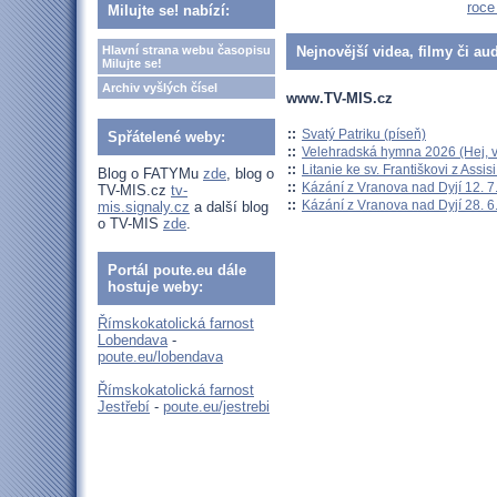
roce
Milujte se! nabízí:
Hlavní strana webu časopisu
Nejnovější videa, filmy či au
Milujte se!
Archiv vyšlých čísel
www.TV-MIS.cz
::
Svatý Patriku (píseň)
Spřátelené weby:
::
Velehradská hymna 2026 (Hej, v
::
Litanie ke sv. Františkovi z Assisi
Blog o FATYMu
zde
, blog o
::
Kázání z Vranova nad Dyjí 12. 7
TV-MIS.cz
tv-
::
Kázání z Vranova nad Dyjí 28. 6
mis.signaly.cz
a další blog
o TV-MIS
zde
.
Portál poute.eu dále
hostuje weby:
Římskokatolická farnost
Lobendava
-
poute.eu/lobendava
Římskokatolická farnost
Jestřebí
-
poute.eu/jestrebi