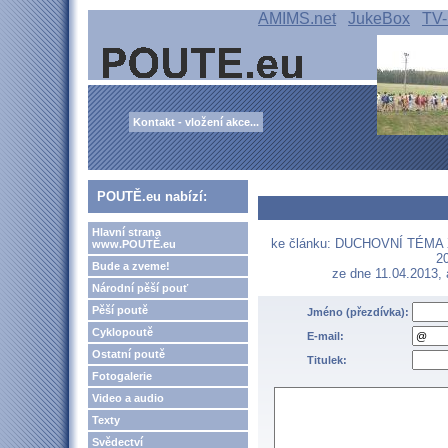
AMIMS.net
JukeBox
TV-
Kontakt - vložení akce...
POUTĚ.eu nabízí:
Hlavní strana
ke článku: DUCHOVNÍ TÉMA XX
www.POUTĚ.eu
20
Bude a zveme!
ze dne 11.04.2013,
Národní pěší pouť
Pěší poutě
Jméno (přezdívka):
Cyklopoutě
E-mail:
Ostatní poutě
Titulek:
Fotogalerie
Video a audio
Texty
Svědectví