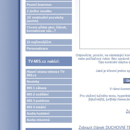
Poutní bratrstvo
Z jiného soudku
Již neaktuální pozvánky
(archiv)
Chcete přidat akci, článek,
kontaktovat nás...?
15 nejčtenějších
Personalizace
Odpovězte, prosím, na následující kont
nebo počítačový robot. Bez správné
TV-MIS.cz nabízí:
Tato kontrolní otázka
Jaké je křestní jméno 
Hlavní strana televize TV-
MIS.cz
Novinky
MIS 1 zábava
V rámci komen
MIS 2 vzdělání
Pro vložení tučného textu, hyperlin
[b]tučné[/b], [url]http://www
MIS 3 publicist.
MIS 4 lokální
Zo
Audia hudební
Audia mluvená
Zobrazit článek DUCHOVNÍ TÉ