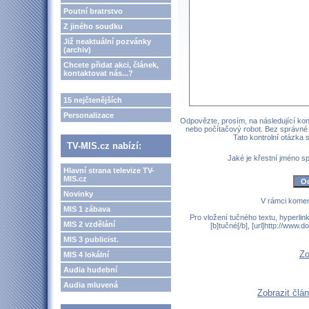
Poutní bratrstvo
Z jiného soudku
Již neaktuální pozvánky
(archiv)
Chcete přidat akci, článek,
kontaktovat nás...?
15 nejčtenějších
Personalizace
Odpovězte, prosím, na následující kont
nebo počítačový robot. Bez správné
Tato kontrolní otázka
TV-MIS.cz nabízí:
Jaké je křestní jméno 
Hlavní strana televize TV-
MIS.cz
Novinky
V rámci komen
MIS 1 zábava
Pro vložení tučného textu, hyperlin
MIS 2 vzdělání
[b]tučné[/b], [url]http://www
MIS 3 publicist.
Zo
MIS 4 lokální
Audia hudební
Audia mluvená
Zobrazit člán