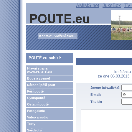
AMIMS.net
JukeBox
TV-
Kontakt - vložení akce...
POUTĚ.eu nabízí:
Hlavní strana
ke článku:
www.POUTĚ.eu
ze dne 06.03.2013,
Bude a zveme!
Národní pěší pouť
Jméno (přezdívka):
Pěší poutě
E-mail:
Cyklopoutě
Titulek:
Ostatní poutě
Fotogalerie
Video a audio
Texty
Svědectví