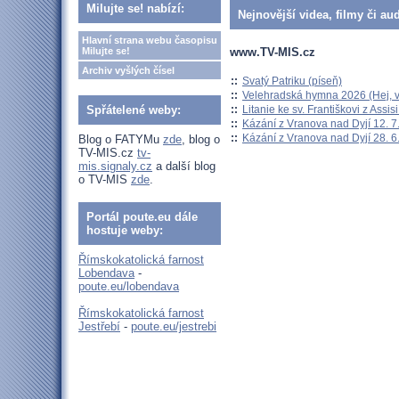
Milujte se! nabízí:
Nejnovější videa, filmy či au
Hlavní strana webu časopisu
www.TV-MIS.cz
Milujte se!
Archiv vyšlých čísel
::
Svatý Patriku (píseň)
::
Velehradská hymna 2026 (Hej, v
::
Litanie ke sv. Františkovi z Assisi
Spřátelené weby:
::
Kázání z Vranova nad Dyjí 12. 7
::
Kázání z Vranova nad Dyjí 28. 6
Blog o FATYMu
zde
, blog o
TV-MIS.cz
tv-
mis.signaly.cz
a další blog
o TV-MIS
zde
.
Portál poute.eu dále
hostuje weby:
Římskokatolická farnost
Lobendava
-
poute.eu/lobendava
Římskokatolická farnost
Jestřebí
-
poute.eu/jestrebi