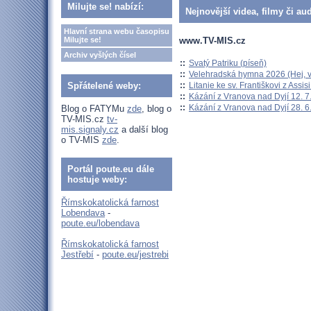
Milujte se! nabízí:
Nejnovější videa, filmy či au
Hlavní strana webu časopisu
www.TV-MIS.cz
Milujte se!
Archiv vyšlých čísel
::
Svatý Patriku (píseň)
::
Velehradská hymna 2026 (Hej, v
::
Litanie ke sv. Františkovi z Assisi
Spřátelené weby:
::
Kázání z Vranova nad Dyjí 12. 7
::
Kázání z Vranova nad Dyjí 28. 6
Blog o FATYMu
zde
, blog o
TV-MIS.cz
tv-
mis.signaly.cz
a další blog
o TV-MIS
zde
.
Portál poute.eu dále
hostuje weby:
Římskokatolická farnost
Lobendava
-
poute.eu/lobendava
Římskokatolická farnost
Jestřebí
-
poute.eu/jestrebi