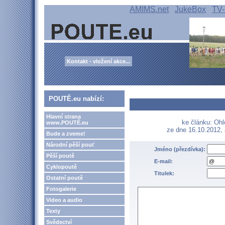
AMIMS.net
JukeBox
TV-
Kontakt - vložení akce...
POUTĚ.eu nabízí:
Hlavní strana
ke článku: Ohl
www.POUTĚ.eu
ze dne 16.10.2012,
Bude a zveme!
Národní pěší pouť
Jméno (přezdívka):
Pěší poutě
E-mail:
Cyklopoutě
Titulek:
Ostatní poutě
Fotogalerie
Video a audio
Texty
Svědectví