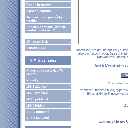
Poutní bratrstvo
Z jiného soudku
Již neaktuální pozvánky
(archiv)
Chcete přidat akci, článek,
kontaktovat nás...?
15 nejčtenějších
Personalizace
Odpovězte, prosím, na následující kont
nebo počítačový robot. Bez správné
Tato kontrolní otázka
TV-MIS.cz nabízí:
Jaké je křestní jméno 
Hlavní strana televize TV-
MIS.cz
Novinky
V rámci komen
MIS 1 zábava
Pro vložení tučného textu, hyperlin
MIS 2 vzdělání
[b]tučné[/b], [url]http://www
MIS 3 publicist.
Zo
MIS 4 lokální
Audia hudební
Audia mluvená
Zobrazit článek 