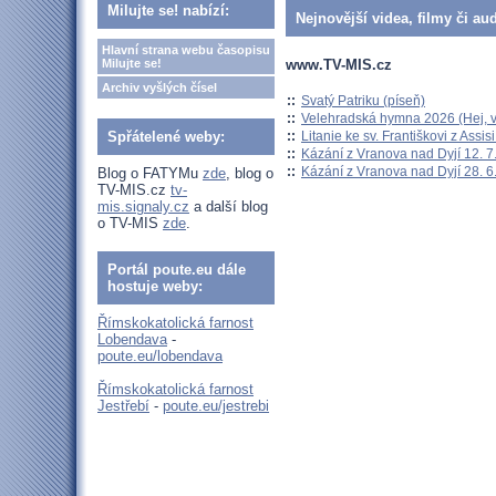
Milujte se! nabízí:
Nejnovější videa, filmy či au
Hlavní strana webu časopisu
www.TV-MIS.cz
Milujte se!
Archiv vyšlých čísel
::
Svatý Patriku (píseň)
::
Velehradská hymna 2026 (Hej, v
::
Litanie ke sv. Františkovi z Assisi
Spřátelené weby:
::
Kázání z Vranova nad Dyjí 12. 7
::
Kázání z Vranova nad Dyjí 28. 6
Blog o FATYMu
zde
, blog o
TV-MIS.cz
tv-
mis.signaly.cz
a další blog
o TV-MIS
zde
.
Portál poute.eu dále
hostuje weby:
Římskokatolická farnost
Lobendava
-
poute.eu/lobendava
Římskokatolická farnost
Jestřebí
-
poute.eu/jestrebi