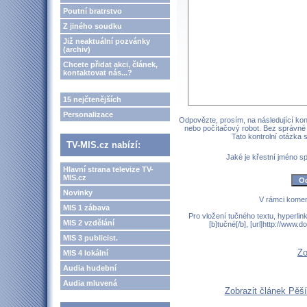
Poutní bratrstvo
Z jiného soudku
Již neaktuální pozvánky
(archiv)
Chcete přidat akci, článek,
kontaktovat nás...?
15 nejčtenějších
Personalizace
Odpovězte, prosím, na následující kont
nebo počítačový robot. Bez správné
Tato kontrolní otázka
TV-MIS.cz nabízí:
Jaké je křestní jméno 
Hlavní strana televize TV-
MIS.cz
Novinky
V rámci komen
MIS 1 zábava
Pro vložení tučného textu, hyperlin
MIS 2 vzdělání
[b]tučné[/b], [url]http://www
MIS 3 publicist.
Zo
MIS 4 lokální
Audia hudební
Audia mluvená
Zobrazit článek Pěší