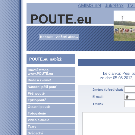
AMIMS.net
JukeBox
TV-
Kontakt - vložení akce...
POUTĚ.eu nabízí:
Hlavní strana
ke článku: Pěší p
www.POUTĚ.eu
ze dne 05.08.2012,
Bude a zveme!
Národní pěší pouť
Jméno (přezdívka):
Pěší poutě
E-mail:
Cyklopoutě
Titulek:
Ostatní poutě
Fotogalerie
Video a audio
Texty
Svědectví