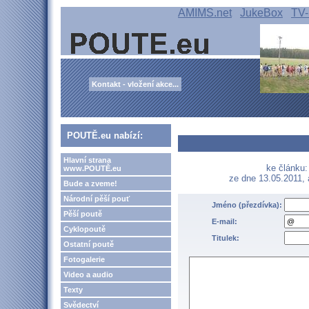
AMIMS.net
JukeBox
TV-
Kontakt - vložení akce...
POUTĚ.eu nabízí:
Hlavní strana
ke článku
www.POUTĚ.eu
ze dne 13.05.2011,
Bude a zveme!
Národní pěší pouť
Jméno (přezdívka):
Pěší poutě
E-mail:
Cyklopoutě
Titulek:
Ostatní poutě
Fotogalerie
Video a audio
Texty
Svědectví