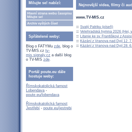
Milujte se! nabízí:
Nejnovější videa, filmy či au
Hlavní strana webu časopisu
www.TV-MIS.cz
Milujte se!
Archiv vyšlých čísel
::
Svatý Patriku (píseň)
::
Velehradská hymna 2026 (Hej, v
::
Litanie ke sv. Františkovi z Assisi
Spřátelené weby:
::
Kázání z Vranova nad Dyjí 12. 7
::
Kázání z Vranova nad Dyjí 28. 6
Blog o FATYMu
zde
, blog o
TV-MIS.cz
tv-
mis.signaly.cz
a další blog
o TV-MIS
zde
.
Portál poute.eu dále
hostuje weby:
Římskokatolická farnost
Lobendava
-
poute.eu/lobendava
Římskokatolická farnost
Jestřebí
-
poute.eu/jestrebi