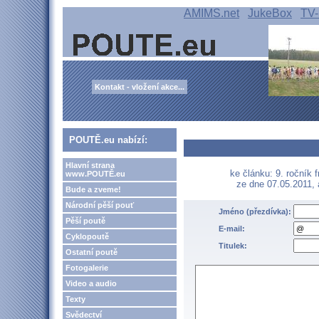
AMIMS.net
JukeBox
TV-
Kontakt - vložení akce...
POUTĚ.eu nabízí:
Hlavní strana
ke článku: 9. ročník 
www.POUTĚ.eu
ze dne 07.05.2011,
Bude a zveme!
Národní pěší pouť
Jméno (přezdívka):
Pěší poutě
E-mail:
Cyklopoutě
Titulek:
Ostatní poutě
Fotogalerie
Video a audio
Texty
Svědectví