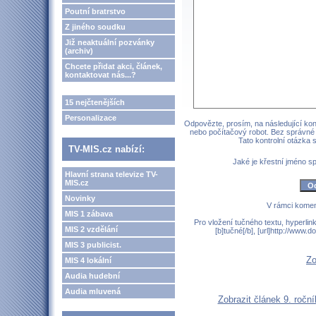
Poutní bratrstvo
Z jiného soudku
Již neaktuální pozvánky
(archiv)
Chcete přidat akci, článek,
kontaktovat nás...?
15 nejčtenějších
Personalizace
Odpovězte, prosím, na následující kont
nebo počítačový robot. Bez správné
Tato kontrolní otázka
TV-MIS.cz nabízí:
Jaké je křestní jméno 
Hlavní strana televize TV-
MIS.cz
Novinky
V rámci komen
MIS 1 zábava
Pro vložení tučného textu, hyperlin
MIS 2 vzdělání
[b]tučné[/b], [url]http://www
MIS 3 publicist.
Zo
MIS 4 lokální
Audia hudební
Audia mluvená
Zobrazit článek 9. ročn