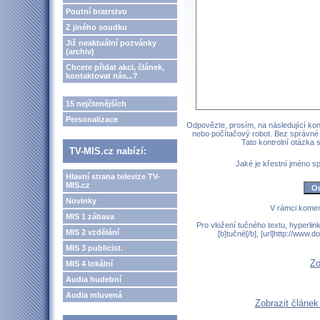
Poutní bratrstvo
Z jiného soudku
Již neaktuální pozvánky
(archiv)
Chcete přidat akci, článek,
kontaktovat nás...?
15 nejčtenějších
Personalizace
Odpovězte, prosím, na následující kont
nebo počítačový robot. Bez správné
Tato kontrolní otázka
TV-MIS.cz nabízí:
Jaké je křestní jméno 
Hlavní strana televize TV-
MIS.cz
Novinky
V rámci komen
MIS 1 zábava
Pro vložení tučného textu, hyperlin
MIS 2 vzdělání
[b]tučné[/b], [url]http://www
MIS 3 publicist.
Zo
MIS 4 lokální
Audia hudební
Audia mluvená
Zobrazit článek