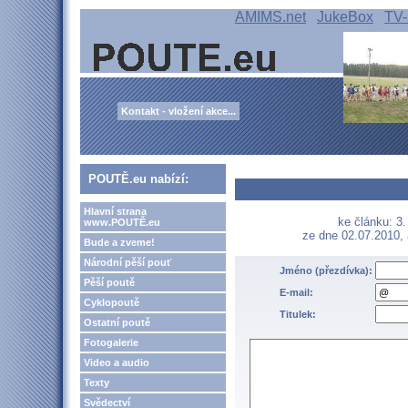
AMIMS.net
JukeBox
TV-
Kontakt - vložení akce...
POUTĚ.eu nabízí:
Hlavní strana
ke článku: 3
www.POUTĚ.eu
ze dne 02.07.2010,
Bude a zveme!
Národní pěší pouť
Jméno (přezdívka):
Pěší poutě
E-mail:
Cyklopoutě
Titulek:
Ostatní poutě
Fotogalerie
Video a audio
Texty
Svědectví