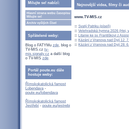
Milujte se! nabízí:
Nejnovější videa, filmy či au
Hlavní strana webu časopisu
www.TV-MIS.cz
Milujte se!
Archiv vyšlých čísel
::
Svatý Patriku (píseň)
::
Velehradská hymna 2026 (Hej, v
::
Litanie ke sv. Františkovi z Assisi
Spřátelené weby:
::
Kázání z Vranova nad Dyjí 12. 7
::
Kázání z Vranova nad Dyjí 28. 6
Blog o FATYMu
zde
, blog o
TV-MIS.cz
tv-
mis.signaly.cz
a další blog
o TV-MIS
zde
.
Portál poute.eu dále
hostuje weby:
Římskokatolická farnost
Lobendava
-
poute.eu/lobendava
Římskokatolická farnost
Jestřebí
-
poute.eu/jestrebi