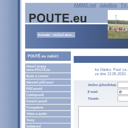
AMIMS.net
JukeBox
TV-
Kontakt - vložení akce...
POUTĚ.eu nabízí:
Hlavní strana
ke článku: Pouť za 
www.POUTĚ.eu
ze dne 13.05.2010,
Bude a zveme!
Národní pěší pouť
Jméno (přezdívka):
Pěší poutě
E-mail:
Cyklopoutě
Titulek:
Ostatní poutě
Fotogalerie
Video a audio
Texty
Svědectví