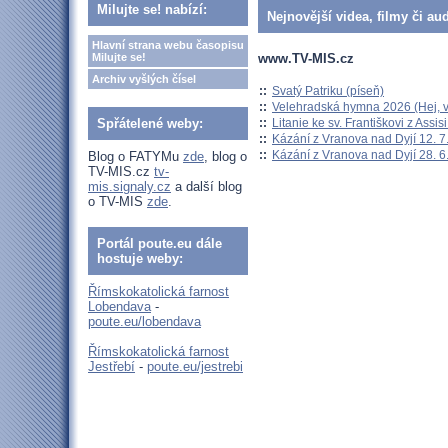
Milujte se! nabízí:
Nejnovější videa, filmy či au
Hlavní strana webu časopisu
www.TV-MIS.cz
Milujte se!
Archiv vyšlých čísel
::
Svatý Patriku (píseň)
::
Velehradská hymna 2026 (Hej, v
::
Litanie ke sv. Františkovi z Assisi
Spřátelené weby:
::
Kázání z Vranova nad Dyjí 12. 7
::
Kázání z Vranova nad Dyjí 28. 6
Blog o FATYMu
zde
, blog o
TV-MIS.cz
tv-
mis.signaly.cz
a další blog
o TV-MIS
zde
.
Portál poute.eu dále
hostuje weby:
Římskokatolická farnost
Lobendava
-
poute.eu/lobendava
Římskokatolická farnost
Jestřebí
-
poute.eu/jestrebi