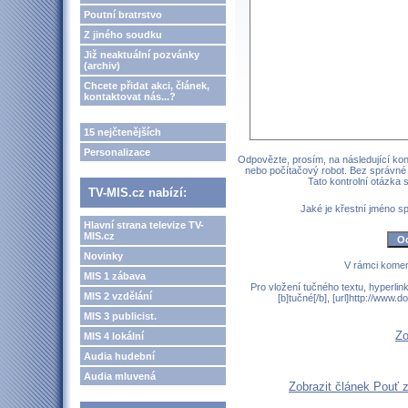
Poutní bratrstvo
Z jiného soudku
Již neaktuální pozvánky
(archiv)
Chcete přidat akci, článek,
kontaktovat nás...?
15 nejčtenějších
Personalizace
Odpovězte, prosím, na následující kont
nebo počítačový robot. Bez správné
Tato kontrolní otázka
TV-MIS.cz nabízí:
Jaké je křestní jméno 
Hlavní strana televize TV-
MIS.cz
Novinky
V rámci komen
MIS 1 zábava
Pro vložení tučného textu, hyperlin
MIS 2 vzdělání
[b]tučné[/b], [url]http://www
MIS 3 publicist.
Zo
MIS 4 lokální
Audia hudební
Audia mluvená
Zobrazit článek Pouť 