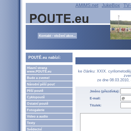
AMIMS.net
JukeBox
TV-
Kontakt - vložení akce...
POUTĚ.eu nabízí:
Hlavní strana
ke článku: XXIX. cyrilometoděj
www.POUTĚ.eu
zvem
Bude a zveme!
ze dne 08.03.2010,
Národní pěší pouť
Pěší poutě
Jméno (přezdívka):
Cyklopoutě
E-mail:
Ostatní poutě
Titulek:
Fotogalerie
Video a audio
Texty
Svědectví