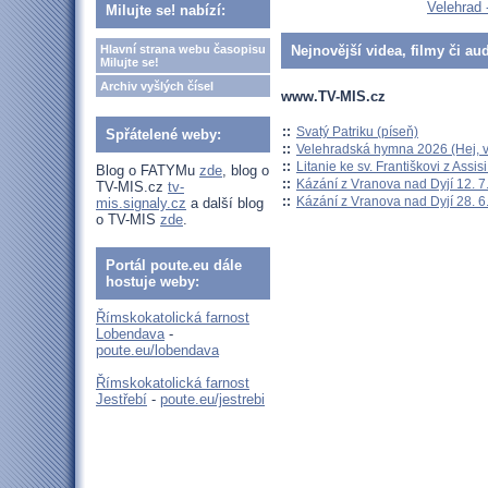
Velehrad 
Milujte se! nabízí:
Hlavní strana webu časopisu
Nejnovější videa, filmy či au
Milujte se!
Archiv vyšlých čísel
www.TV-MIS.cz
::
Svatý Patriku (píseň)
Spřátelené weby:
::
Velehradská hymna 2026 (Hej, v
::
Litanie ke sv. Františkovi z Assisi
Blog o FATYMu
zde
, blog o
::
Kázání z Vranova nad Dyjí 12. 7
TV-MIS.cz
tv-
::
Kázání z Vranova nad Dyjí 28. 6
mis.signaly.cz
a další blog
o TV-MIS
zde
.
Portál poute.eu dále
hostuje weby:
Římskokatolická farnost
Lobendava
-
poute.eu/lobendava
Římskokatolická farnost
Jestřebí
-
poute.eu/jestrebi