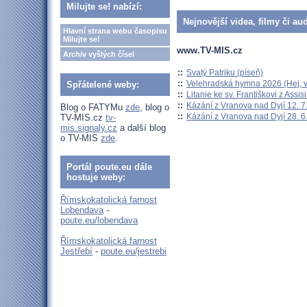
Milujte se! nabízí:
Nejnovější videa, filmy či au
Hlavní strana webu časopisu
Milujte se!
www.TV-MIS.cz
Archiv vyšlých čísel
::
Svatý Patriku (píseň)
::
Velehradská hymna 2026 (Hej, v
Spřátelené weby:
::
Litanie ke sv. Františkovi z Assisi
::
Kázání z Vranova nad Dyjí 12. 7
Blog o FATYMu
zde
, blog o
::
Kázání z Vranova nad Dyjí 28. 6
TV-MIS.cz
tv-
mis.signaly.cz
a další blog
o TV-MIS
zde
.
Portál poute.eu dále
hostuje weby:
Římskokatolická farnost
Lobendava
-
poute.eu/lobendava
Římskokatolická farnost
Jestřebí
-
poute.eu/jestrebi