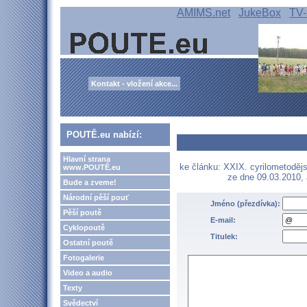
AMIMS.net
JukeBox
TV-
Kontakt - vložení akce...
POUTĚ.eu nabízí:
Hlavní strana
ke článku: XXIX. cyrilometodějs
www.POUTĚ.eu
ze dne 09.03.2010,
Bude a zveme!
Národní pěší pouť
Jméno (přezdívka):
Pěší poutě
E-mail:
Cyklopoutě
Titulek:
Ostatní poutě
Fotogalerie
Video a audio
Texty
Svědectví