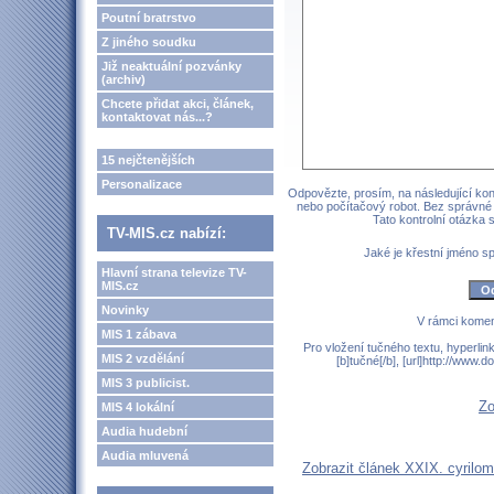
Poutní bratrstvo
Z jiného soudku
Již neaktuální pozvánky
(archiv)
Chcete přidat akci, článek,
kontaktovat nás...?
15 nejčtenějších
Personalizace
Odpovězte, prosím, na následující kont
nebo počítačový robot. Bez správné
Tato kontrolní otázka
TV-MIS.cz nabízí:
Jaké je křestní jméno 
Hlavní strana televize TV-
MIS.cz
Novinky
V rámci komen
MIS 1 zábava
Pro vložení tučného textu, hyperlin
MIS 2 vzdělání
[b]tučné[/b], [url]http://www
MIS 3 publicist.
Zo
MIS 4 lokální
Audia hudební
Audia mluvená
Zobrazit článek XXIX. cyrilom