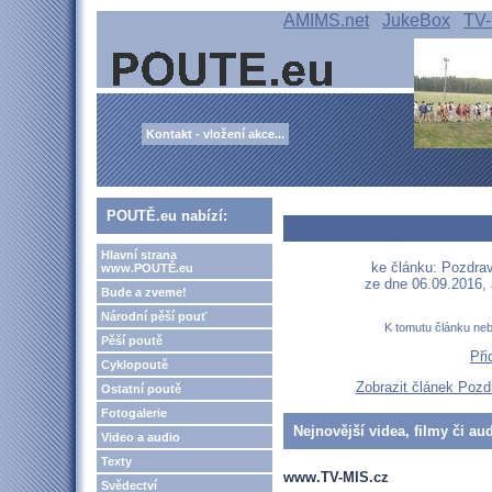
AMIMS.net
JukeBox
TV-
Kontakt - vložení akce...
POUTĚ.eu nabízí:
Hlavní strana
ke článku: Pozdra
www.POUTĚ.eu
ze dne 06.09.2016,
Bude a zveme!
Národní pěší pouť
K tomutu článku ne
Pěší poutě
Při
Cyklopoutě
Zobrazit článek Poz
Ostatní poutě
Fotogalerie
Nejnovější videa, filmy či au
Video a audio
Texty
www.TV-MIS.cz
Svědectví