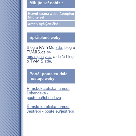
Milujte se! nabízí:
Hlavní strana webu časopisu
Milujte se!
Archiv vyšlých čísel
Spřátelené weby:
Blog o FATYMu
zde
, blog o
TV-MIS.cz
tv-
mis.signaly.cz
a další blog
o TV-MIS
zde
.
Portál poute.eu dále
hostuje weby:
Římskokatolická farnost
Lobendava
-
poute.eu/lobendava
Římskokatolická farnost
Jestřebí
-
poute.eu/jestrebi