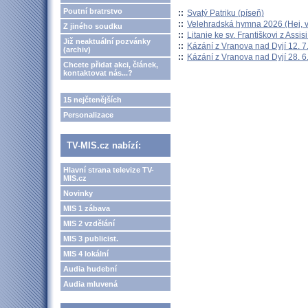
Poutní bratrstvo
::
Svatý Patriku (píseň)
::
Velehradská hymna 2026 (Hej, v
Z jiného soudku
::
Litanie ke sv. Františkovi z Assisi
Již neaktuální pozvánky
::
Kázání z Vranova nad Dyjí 12. 7
(archiv)
::
Kázání z Vranova nad Dyjí 28. 6
Chcete přidat akci, článek,
kontaktovat nás...?
15 nejčtenějších
Personalizace
TV-MIS.cz nabízí:
Hlavní strana televize TV-
MIS.cz
Novinky
MIS 1 zábava
MIS 2 vzdělání
MIS 3 publicist.
MIS 4 lokální
Audia hudební
Audia mluvená