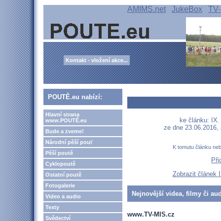
AMIMS.net
JukeBox
TV-
Kontakt - vložení akce...
POUTĚ.eu nabízí:
Hlavní strana
ke článku: IX
www.POUTĚ.eu
ze dne 23.06.2016,
Bude a zveme!
Národní pěší pouť
K tomutu článku ne
Pěší poutě
Při
Cyklopoutě
Zobrazit článek
Ostatní poutě
Fotogalerie
Nejnovější videa, filmy či au
Video a audio
Texty
www.TV-MIS.cz
Svědectví