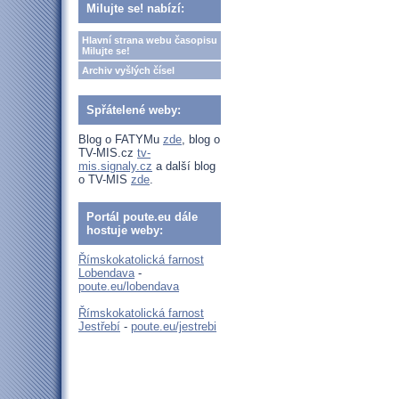
Milujte se! nabízí:
Hlavní strana webu časopisu
Milujte se!
Archiv vyšlých čísel
Spřátelené weby:
Blog o FATYMu
zde
, blog o
TV-MIS.cz
tv-
mis.signaly.cz
a další blog
o TV-MIS
zde
.
Portál poute.eu dále
hostuje weby:
Římskokatolická farnost
Lobendava
-
poute.eu/lobendava
Římskokatolická farnost
Jestřebí
-
poute.eu/jestrebi