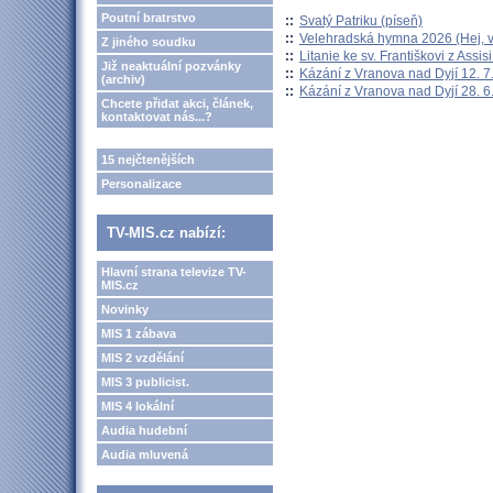
Poutní bratrstvo
::
Svatý Patriku (píseň)
::
Velehradská hymna 2026 (Hej, v
Z jiného soudku
::
Litanie ke sv. Františkovi z Assisi
Již neaktuální pozvánky
::
Kázání z Vranova nad Dyjí 12. 7
(archiv)
::
Kázání z Vranova nad Dyjí 28. 6
Chcete přidat akci, článek,
kontaktovat nás...?
15 nejčtenějších
Personalizace
TV-MIS.cz nabízí:
Hlavní strana televize TV-
MIS.cz
Novinky
MIS 1 zábava
MIS 2 vzdělání
MIS 3 publicist.
MIS 4 lokální
Audia hudební
Audia mluvená