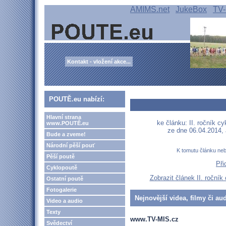
AMIMS.net
JukeBox
TV-
Kontakt - vložení akce...
POUTĚ.eu nabízí:
Hlavní strana
ke článku: II. ročník 
www.POUTĚ.eu
ze dne 06.04.2014,
Bude a zveme!
Národní pěší pouť
K tomutu článku ne
Pěší poutě
Při
Cyklopoutě
Zobrazit článek II. roční
Ostatní poutě
Fotogalerie
Nejnovější videa, filmy či au
Video a audio
Texty
www.TV-MIS.cz
Svědectví