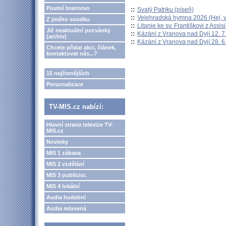
Poutní bratrstvo
::
Svatý Patriku (píseň)
::
Velehradská hymna 2026 (Hej, v
Z jiného soudku
::
Litanie ke sv. Františkovi z Assisi
Již neaktuální pozvánky
::
Kázání z Vranova nad Dyjí 12. 7
(archiv)
::
Kázání z Vranova nad Dyjí 28. 6
Chcete přidat akci, článek,
kontaktovat nás...?
15 nejčtenějších
Personalizace
TV-MIS.cz nabízí:
Hlavní strana televize TV-
MIS.cz
Novinky
MIS 1 zábava
MIS 2 vzdělání
MIS 3 publicist.
MIS 4 lokální
Audia hudební
Audia mluvená