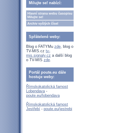
Milujte se! nabízí:
Hlavní strana webu časopisu
Milujte se!
Archiv vyšlých čísel
Spřátelené weby:
Blog o FATYMu
zde
, blog o
TV-MIS.cz
tv-
mis.signaly.cz
a další blog
o TV-MIS
zde
.
Portál poute.eu dále
hostuje weby:
Římskokatolická farnost
Lobendava
-
poute.eu/lobendava
Římskokatolická farnost
Jestřebí
-
poute.eu/jestrebi