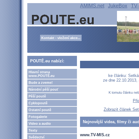
AMIMS.net
JukeBox
TV-
Kontakt - vložení akce...
POUTĚ.eu nabízí:
Hlavní strana
ke článku: Setká
www.POUTĚ.eu
ze dne 22.10.2013,
Bude a zveme!
Národní pěší pouť
K tomutu článku ne
Pěší poutě
Při
Cyklopoutě
Zobrazit článek Se
Ostatní poutě
Fotogalerie
Nejnovější videa, filmy či au
Video a audio
Texty
www.TV-MIS.cz
Svědectví