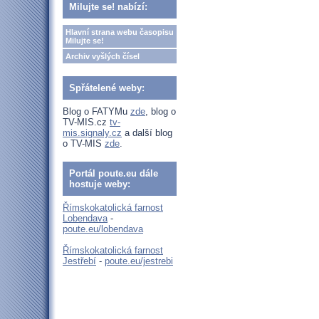
Milujte se! nabízí:
Hlavní strana webu časopisu
Milujte se!
Archiv vyšlých čísel
Spřátelené weby:
Blog o FATYMu
zde
, blog o
TV-MIS.cz
tv-
mis.signaly.cz
a další blog
o TV-MIS
zde
.
Portál poute.eu dále
hostuje weby:
Římskokatolická farnost
Lobendava
-
poute.eu/lobendava
Římskokatolická farnost
Jestřebí
-
poute.eu/jestrebi