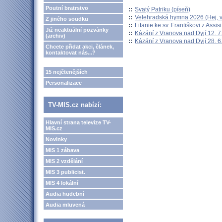
Poutní bratrstvo
::
Svatý Patriku (píseň)
::
Velehradská hymna 2026 (Hej, v
Z jiného soudku
::
Litanie ke sv. Františkovi z Assisi
Již neaktuální pozvánky
::
Kázání z Vranova nad Dyjí 12. 7
(archiv)
::
Kázání z Vranova nad Dyjí 28. 6
Chcete přidat akci, článek,
kontaktovat nás...?
15 nejčtenějších
Personalizace
TV-MIS.cz nabízí:
Hlavní strana televize TV-
MIS.cz
Novinky
MIS 1 zábava
MIS 2 vzdělání
MIS 3 publicist.
MIS 4 lokální
Audia hudební
Audia mluvená