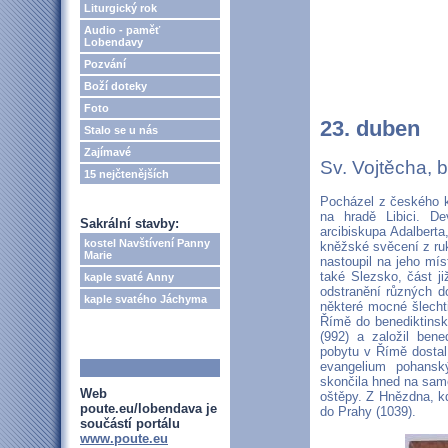
Liturgický rok
Audio - paměť
Lobendavy
Pozvání
Boží doteky
Foto
23. duben
Stalo se u nás
Zajímavé
Sv. Vojtěcha,
15 nejčtenějších
Pocházel z českého k
na hradě Libici. De
Sakrální stavby:
arcibiskupa Adalberta
kostel Navštívení Panny
kněžské svěcení z ru
Marie
nastoupil na jeho mís
také Slezsko, část ji
kaple svaté Anny
odstranění různých do
kaple svatého Jáchyma
některé mocné šlechti
Římě do benediktinské
(992) a založil bene
pobytu v Římě dostal
evangelium pohansk
skončila hned na sam
Web
oštěpy. Z Hnězdna, kd
poute.eu/lobendava je
do Prahy (1039).
součástí portálu
www.poute.eu