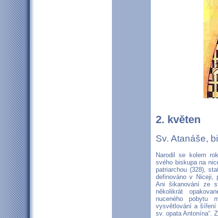
2. květen
Sv. Atanáše, b
Narodil se kolem ro
svého biskupa na nic
patriarchou (328), sta
definováno v Niceji, 
Ani šikanování ze st
několikrát opakova
nuceného pobytu m
vysvětlování a šíření
sv. opata Antonína“. Z