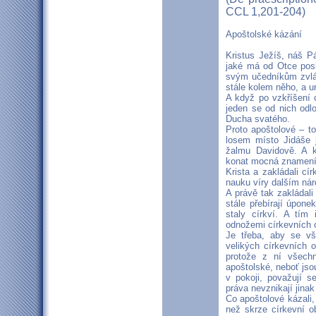
CCL 1,201-204)
Apoštolské kázání
Kristus Ježíš, náš P
jaké má od Otce poslá
svým učedníkům zvlášť
stále kolem něho, a ur
A když po vzkříšení o
jeden se od nich odlou
Ducha svatého.
Proto apoštolové – to
losem místo Jidáše 
žalmu Davidově. A k
konat mocná znamení a
Krista a zakládali cí
nauku víry dalším ná
A právě tak zakládali
stále přebírají úpon
staly církví. A tím
odnožemi církevních o
Je třeba, aby se vš
velikých církevních o
protože z ní všech
apoštolské, neboť jso
v pokoji, považují s
práva nevznikají jina
Co apoštolové kázali,
než skrze církevní ob