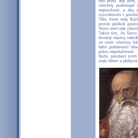
tělo proto, aby poté
všechny podstoupit 
neporušené, a aby po
vysvobozeni z poruše
Tělo, které tedy Boží
prostá jakékoli poskv
Slovo smrt ode všech,
Takže tím, že Slovo
hmotný nástroj nabídl
ve smrti všechny li
lidmi podobností těl
právu neporušenost.
Nuže, porušení smrti
stalo tělem a přebývá