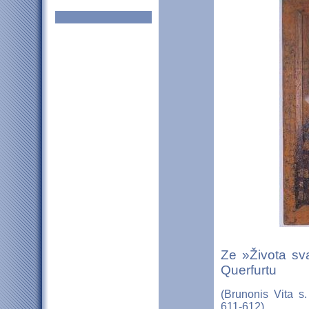
Ze »Života sv
Querfurtu
(Brunonis Vita s.
611-612)