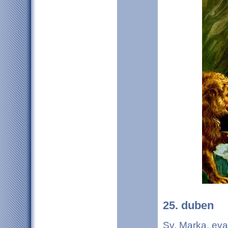
25. duben
Sv. Marka, eva