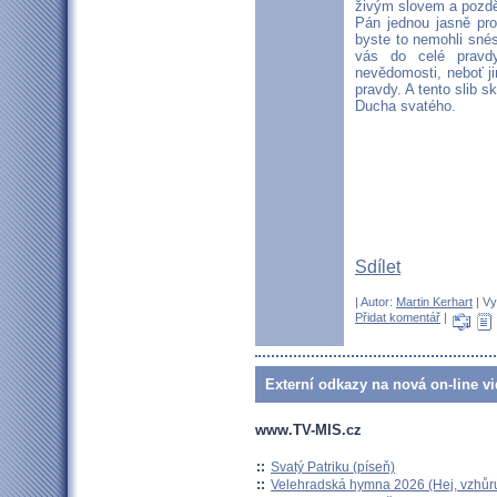
živým slovem a později
Pán jednou jasně pro
byste to nemohli snés
vás do celé pravd
nevědomosti, neboť ji
pravdy. A tento slib 
Ducha svatého.
Sdílet
| Autor:
Martin Kerhart
| Vy
Přidat komentář
|
Externí odkazy na nová on-line vi
www.TV-MIS.cz
::
Svatý Patriku (píseň)
::
Velehradská hymna 2026 (Hej, vzhůru