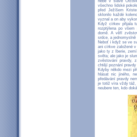
nebe v slávě Otcov
všechno lidské pokole
před Ježíšem Kris
sklonilo každé kolen
vyznal a on aby vyko
Když církev přijala t
rozptýlena po všem s
domě. A věří zvěsto
srdce, a jednomyslně 
Neboť i když se ve sv
ani církve založené v 
jako ty z Iberie, zem
světa; ale jako je slu
zvěstování pravdy, z
chtějí poznání pravdy 
Kdyby někdo mezi pře
hlásat nic jiného, 
předávání pravdy nemů
je totiž víra vždy táž,
neubere ten, kdo doká