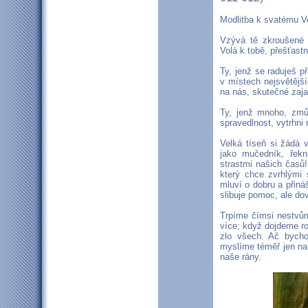
Modlitba k svatému V
Vzývá tě zkroušené 
Volá k tobě, přešťas
Ty, jenž se raduješ p
v místech nejsvětějš
na nás, skutečné zajat
Ty, jenž mnoho, zmů
spravedlnost, vytrhni 
Velká tíseň si žádá 
jako mučedník, řekn
strastmi našich časů!
který chce zvrhlými
mluví o dobru a přináš
slibuje pomoc, ale dov
Trpíme čímsi nestvů
více; když dojdeme ro
zlo všech. Ač bycho
myslíme téměř jen na 
naše rány.