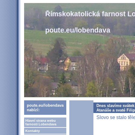
Římskokatolická farnost 
poute.eu/lobendava
poute.eu/lobendava
Dnes slavíme svátek
nabízí:
Atanáše a svaté Fili
Slovo se stalo těl
Hlavní strana webu
farnosti Lobendava
Kontakty