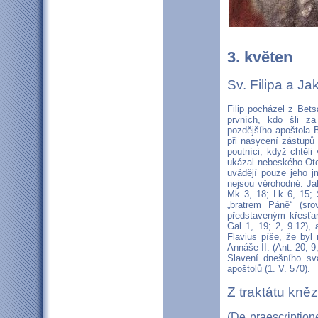
3. květen
Sv. Filipa a J
Filip pocházel z Bets
prvních, kdo šli za
pozdějšího apoštola B
při nasycení zástupů 
poutníci, když chtěli
ukázal nebeského Otc
uvádějí pouze jeho j
nejsou věrohodné. Jak
Mk 3, 18; Lk 6, 15; 
„bratrem Páně“ (sr
představeným křesťan
Gal 1, 19; 2, 9.12),
Flavius píše, že by
Annáše II. (Ant. 20, 
Slavení dnešního sv
apoštolů (1. V. 570).
Z traktátu kněz
(De praescription