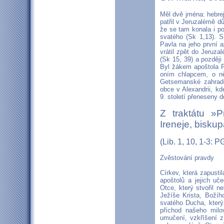
Měl dvě jména: hebre
patřil v Jeruzalémě d
že se tam konala i po
svatého (Sk 1,13). 
Pavla na jeho první a
vrátil zpět do Jeruz
(Sk 15, 39) a později
Byl žákem apoštola P
oním chlapcem, o ně
Getsemanské zahradě
obce v Alexandrii, k
9. století přeneseny 
Z traktátu »
Ireneje, bisku
(Lib. 1, 10, 1-3: 
Zvěstování pravdy
Církev, která zapusti
apoštolů a jejich uč
Otce, který stvořil n
Ježíše Krista, Božíh
svatého Ducha, který
příchod našeho milo
umučení, vzkříšení z