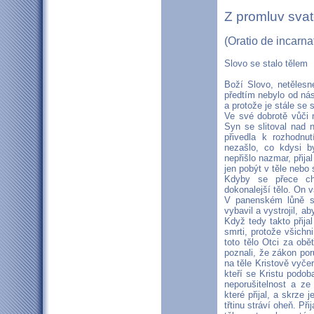
Z promluv sva
(Oratio de incarna
Slovo se stalo tělem
Boží Slovo, netělesné
předtím nebylo od nás
a protože je stále s
Ve své dobrotě vůči 
Syn se slitoval nad 
přivedla k rozhodnu
nezašlo, co kdysi b
nepřišlo nazmar, přijal
jen pobýt v těle nebo
Kdyby se přece cht
dokonalejší tělo. On v
V panenském lůně si
vybavil a vystrojil, 
Když tedy takto přij
smrti, protože všichni
toto tělo Otci za obě
poznali, že zákon por
na těle Kristově vyče
kteří se Kristu podoba
neporušitelnost a ze 
které přijal, a skrze
třtinu stráví oheň. Při