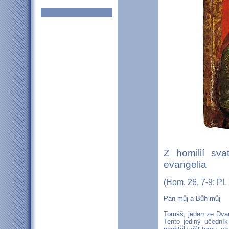
Z homilií sv
evangelia
(Hom. 26, 7-9: PL
Pán můj a Bůh můj
Tomáš, jeden ze Dvaná
Tento jediný učedník