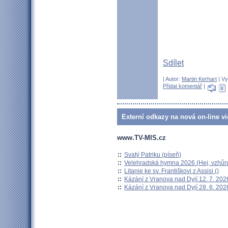
Sdílet
| Autor:
Martin Kerhart
| Vy
Přidat komentář
|
Externí odkazy na nová on-line vi
www.TV-MIS.cz
::
Svatý Patriku (píseň)
::
Velehradská hymna 2026 (Hej, vzhůru
::
Litanie ke sv. Františkovi z Assisi ()
::
Kázání z Vranova nad Dyjí 12. 7. 202
::
Kázání z Vranova nad Dyjí 28. 6. 202