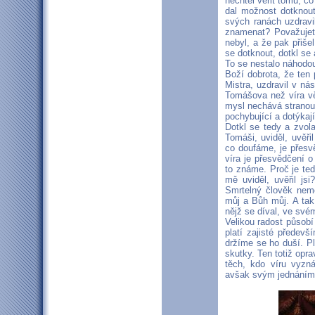
nechtěl věřit tomu, c
dal možnost dotknou
svých ranách uzdravil
znamenat? Považujet
nebyl, a že pak přiše
se dotknout, dotkl se 
To se nestalo náhodou
Boží dobrota, že ten 
Mistra, uzdravil v ná
Tomášova než víra věř
mysl nechává stranou 
pochybující a dotýka
Dotkl se tedy a zvol
Tomáši, uviděl, uvěři
co doufáme, je přesv
víra je přesvědčení o
to známe. Proč je ted
mě uviděl, uvěřil jsi
Smrtelný člověk nem
můj a Bůh můj. A tak 
nějž se díval, ve své
Velikou radost působí 
platí zajisté předevš
držíme se ho duší. Pla
skutky. Ten totiž opr
těch, kdo víru vyzná
avšak svým jednáním t