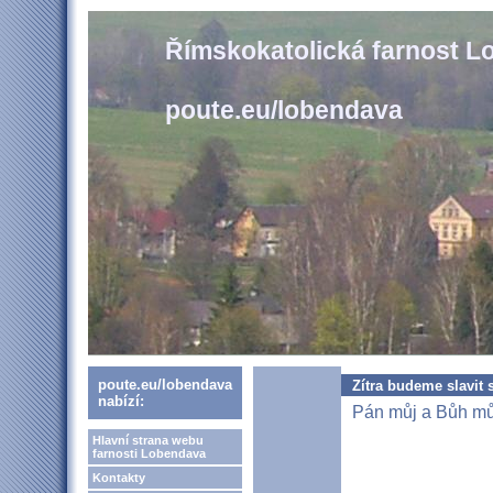
Římskokatolická farnost 
poute.eu/lobendava
poute.eu/lobendava
Zítra budeme slavit
nabízí:
Pán můj a Bůh mů
Hlavní strana webu
farnosti Lobendava
Kontakty