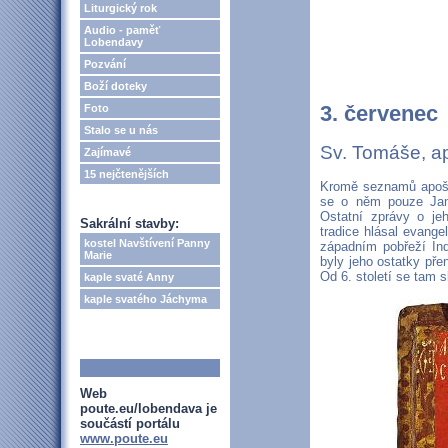
Liturgický rok
Audio - paměť
Lobendavy
Pozvání
Boží doteky
3. červenec
Foto
Stalo se u nás
Sv. Tomáše, a
Zajímavé
15 nejčtenějších
Kromě seznamů apošto
se o něm pouze Jano
Ostatní zprávy o je
Sakrální stavby:
tradice hlásal evange
kostel Navštívení Panny
západním pobřeží Ind
Marie
byly jeho ostatky př
Od 6. století se tam s
kaple svaté Anny
kaple svatého Jáchyma
Web
poute.eu/lobendava je
součástí portálu
www.poute.eu