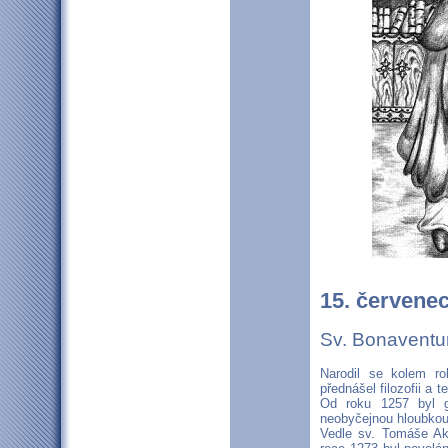
15. červene
Sv. Bonaventur
Narodil se kolem ro
přednášel filozofii a t
Od roku 1257 byl g
neobyčejnou hloubkou,
Vedle sv. Tomáše Ak