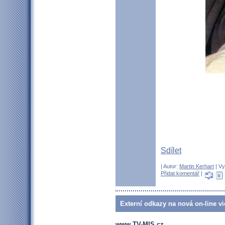
Sdílet
| Autor:
Martin Kerhart
| Vy
Přidat komentář
|
Externí odkazy na nová on-line vi
www.TV-MIS.cz