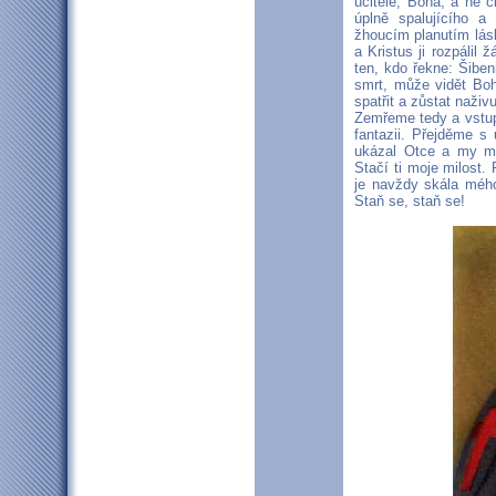
učitele, Boha, a ne č
úplně spalujícího 
žhoucím planutím lás
a Kristus ji rozpálil
ten, kdo řekne: Šiben
smrt, může vidět Bo
spatřit a zůstat naživu
Zemřeme tedy a vstu
fantazii. Přejděme s
ukázal Otce a my mo
Stačí ti moje milost
je navždy skála méh
Staň se, staň se!