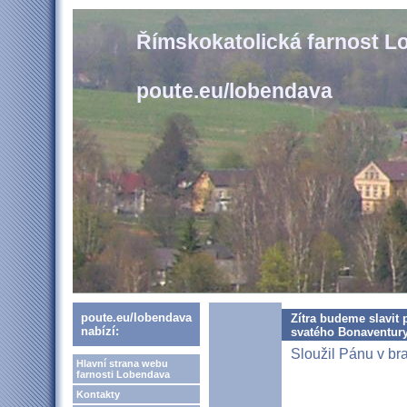
Římskokatolická farnost 
poute.eu/lobendava
poute.eu/lobendava
Zítra budeme slavit 
nabízí:
svatého Bonaventury
Sloužil Pánu v bra
Hlavní strana webu
farnosti Lobendava
Kontakty