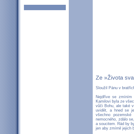
Ze »Života sva
Sloužil Pánu v bratříc
Nejdříve se zmíním 
Kamilovi byla ze všech
vůči Bohu, ale také 
uvidět, a hned se j
všechno pozemské št
nemocného, zdálo se, 
a soucitem. Rád by byl
jen aby zmírnil jejich