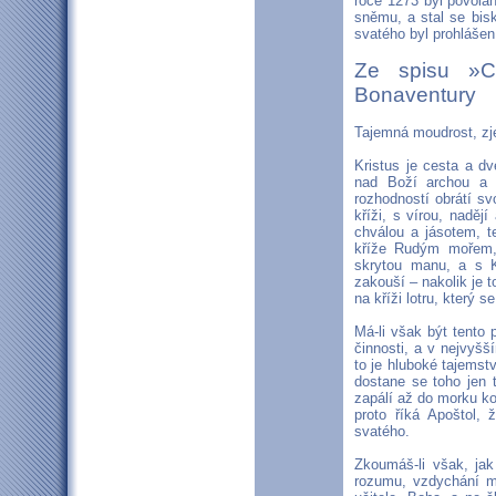
roce 1273 byl povolán
sněmu, a stal se bis
svatého byl prohlášen
Ze spisu »C
Bonaventury
Tajemná moudrost, zj
Kristus je cesta a dv
nad Boží archou a t
rozhodností obrátí svo
kříži, s vírou, naděj
chválou a jásotem, t
kříže Rudým mořem, 
skrytou manu, a s K
zakouší – nakolik je
na kříži lotru, který s
Má-li však být tento
činnosti, a v nejvyš
to je hluboké tajemst
dostane se toho jen 
zapálí až do morku ko
proto říká Apoštol,
svatého.
Zkoumáš-li však, jak
rozumu, vzdychání mod