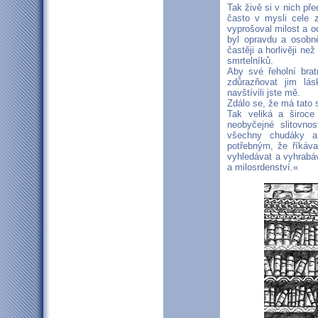
Tak živě si v nich pře
často v mysli cele z
vyprošoval milost a o
byl opravdu a osobn
častěji a horlivěji než
smrtelníků.
Aby své řeholní brat
zdůrazňovat jim lá
navštívili jste mě.
Zdálo se, že má tato s
Tak veliká a široce
neobyčejné slitovno
všechny chudáky a
potřebným, že říkáva
vyhledávat a vyhrabá
a milosrdenství.«