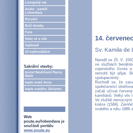
Liturgický rok
Audio - paměť
Lobendavy
Pozvání
Boží doteky
Foto
14. červene
Stalo se u nás
Zajímavé
Sv. Kamila de 
15 nejčtenějších
Narodil se 25. V. 155
ve službách benátské
Sakrální stavby:
vojenského života a
kostel Navštívení Panny
nemohl být přijat. 
Marie
spolupacienty.
Rozhodl se, že zasv
kaple svaté Anny
společenství ošetřova
kaple svatého Jáchyma
začali užívat červený
kamiliánů. Velký vliv 
Ve službě nemocným vi
kněze (1584). Zemřel
svatého a roku 1886 
Web
poute.eu/lobendava je
součástí portálu
www.poute.eu