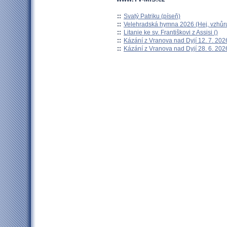
::
Svatý Patriku (píseň)
::
Velehradská hymna 2026 (Hej, vzhůru
::
Litanie ke sv. Františkovi z Assisi ()
::
Kázání z Vranova nad Dyjí 12. 7. 202
::
Kázání z Vranova nad Dyjí 28. 6. 202