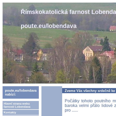
Římskokatolická farnost Lobend
poute.eu/lobendava
poute.eu/lobendava
Zveme Vás všechny srdečně ke 
nabízí:
Počátky tohoto poutního m
Hlavní strana webu
baroka velmi přálo lidové z
farnosti Lobendava
pro ......
Kontakty