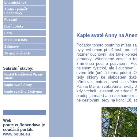
Liturgický rok
Audio - paměť
Lobendavy
Pozvání
Boží doteky
Foto
Kaple svaté Anny na Ane
Stalo se u nás
Počátky tohoto poutního místa sah
Zajímavé
byly výbornou příležitostí pro u
15 nejčtenějších
rozměr duchovní, ale také konkré
jarmarky, všeobecné veselí a ta
zmíněnou pouť a posvícení. Pou
nejenom fyzické, ale i duchovní,
Sakrální stavby:
svém těle (určitá forma půstu). 
kostel Navštívení Panny
tedy sklony ke slabostem (každ
Marie
přímluvci, patroni, svatí a světi
kaple svaté Anny
Panna Maria, svatá Anna, svatý 
kdy vrcholí, alespoň ve střední 
kaple svatého Jáchyma
prodej (jarmark) a na seznámení
ne cestování, tedy na konci 18. st
Web
poute.eu/lobendava je
součástí portálu
www.poute.eu