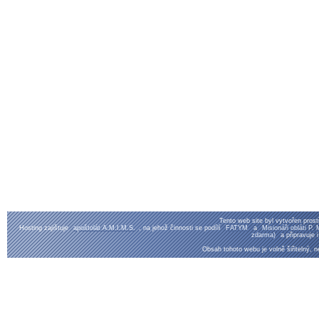
Tento web site byl vytvořen pros
Hosting zajištuje
apoštolát A.M.I.M.S.
, na jehož činnosti se podílí
FATYM
a
Misionáři obláti P
zdarma)
a připravuje 
Obsah tohoto webu je volně šiřitelný, n