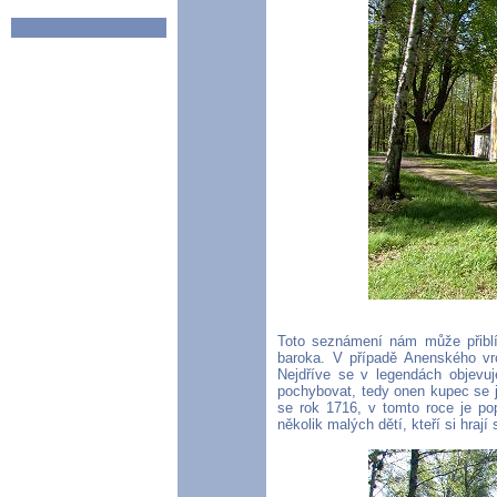
Toto seznámení nám může přiblí
baroka. V případě Anenského vrc
Nejdříve se v legendách objevu
pochybovat, tedy onen kupec se 
se rok 1716, v tomto roce je po
několik malých dětí, kteří si hraj