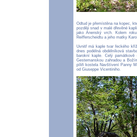
Odtud je přemístěna na kopec, k
později snad v malé dřevěné kapl
jako Anenský vrch. Kolem roku
Reifferscheidtu a jeho matky Karo
Uvnitř má kaple tvar řeckého kří
dnes podélná obdélníková stavb
barokní kaple. Celý památkově 
Gestemanskou zahradou a Božím
píliři kostela Navštívení Panny 
od Giuseppe Vicentiniho.