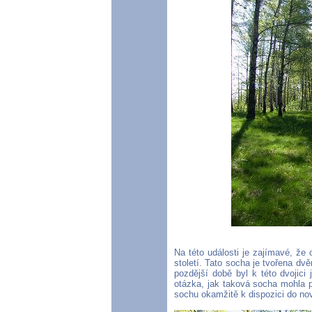
Na této události je zajímavé, že
století. Tato socha je tvořena dv
pozdější době byl k této dvojici
otázka, jak taková socha mohla p
sochu okamžitě k dispozici do n