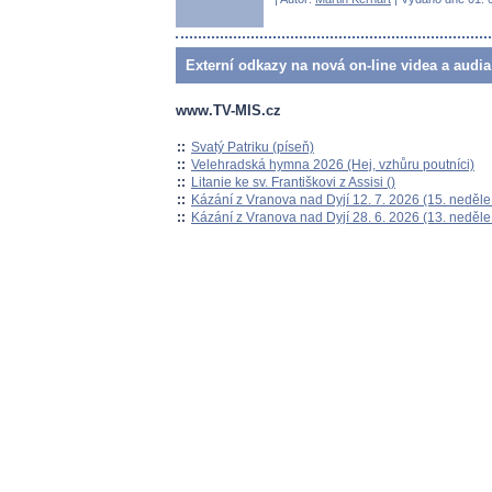
Externí odkazy na nová on-line videa a audia
www.TV-MIS.cz
::
Svatý Patriku (píseň)
::
Velehradská hymna 2026 (Hej, vzhůru poutníci)
::
Litanie ke sv. Františkovi z Assisi ()
::
Kázání z Vranova nad Dyjí 12. 7. 2026 (15. neděle
::
Kázání z Vranova nad Dyjí 28. 6. 2026 (13. neděle