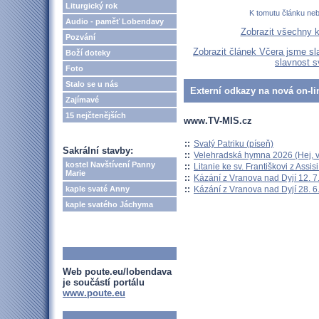
Liturgický rok
K tomutu článku ne
Audio - paměť Lobendavy
Zobrazit všechny 
Pozvání
Zobrazit článek Včera jsme sl
Boží doteky
slavnost s
Foto
Stalo se u nás
Externí odkazy na nová on-li
Zajímavé
15 nejčtenějších
www.TV-MIS.cz
::
Svatý Patriku (píseň)
Sakrální stavby:
::
Velehradská hymna 2026 (Hej, v
kostel Navštívení Panny
::
Litanie ke sv. Františkovi z Assisi
Marie
::
Kázání z Vranova nad Dyjí 12. 7
::
Kázání z Vranova nad Dyjí 28. 6
kaple svaté Anny
kaple svatého Jáchyma
Web poute.eu/lobendava
je součástí portálu
www.poute.eu