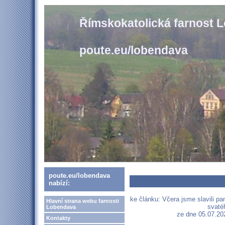
Římskokatolická farnost 
poute.eu/lobendava
poute.eu/lobendava
nabízí:
ke článku: Včera jsme slavili p
Hlavní strana webu farnosti
svaté
Lobendava
ze dne 05.07.202
Kontakty