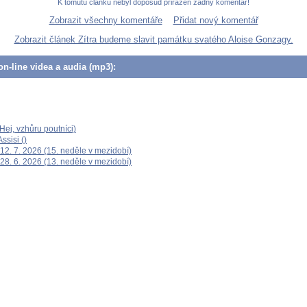
K tomutu článku nebyl doposud přiřazen žádný komentář!
Zobrazit všechny komentáře
Přidat nový komentář
Zobrazit článek Zítra budeme slavit památku svatého Aloise Gonzagy.
n-line videa a audia (mp3):
ej, vzhůru poutníci)
ssisi ()
12. 7. 2026 (15. neděle v mezidobí)
28. 6. 2026 (13. neděle v mezidobí)