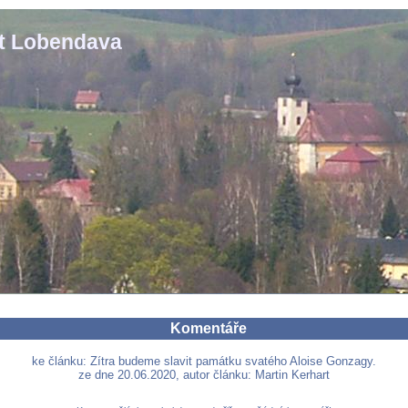
st Lobendava
Komentáře
ke článku: Zítra budeme slavit památku svatého Aloise Gonzagy.
ze dne 20.06.2020, autor článku: Martin Kerhart