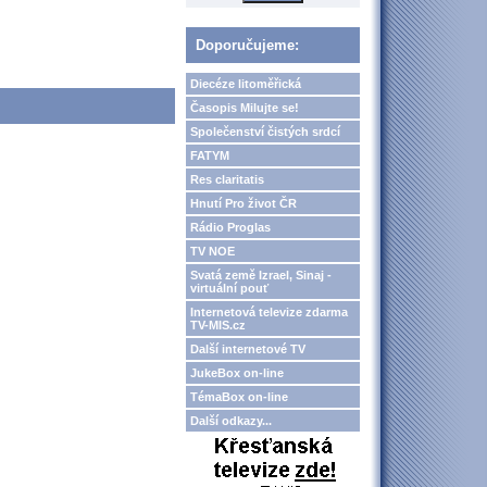
Doporučujeme:
Diecéze litoměřická
Časopis Milujte se!
Společenství čistých srdcí
FATYM
Res claritatis
Hnutí Pro život ČR
Rádio Proglas
TV NOE
Svatá země Izrael, Sinaj -
virtuální pouť
Internetová televize zdarma
TV-MIS.cz
Další internetové TV
JukeBox on-line
TémaBox on-line
Další odkazy...