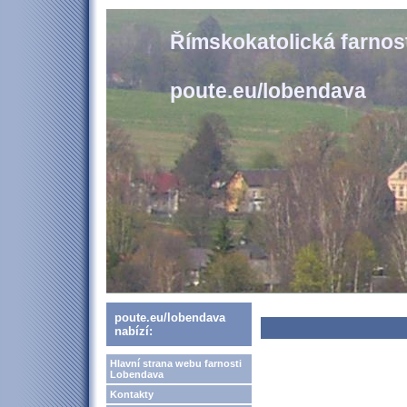
Římskokatolická farno
poute.eu/lobendava
poute.eu/lobendava
nabízí:
Hlavní strana webu farnosti
Lobendava
Kontakty