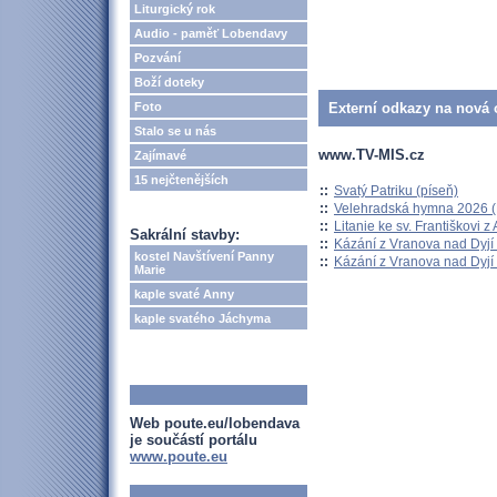
Liturgický rok
Audio - paměť Lobendavy
Pozvání
Boží doteky
Foto
Externí odkazy na nová o
Stalo se u nás
www.TV-MIS.cz
Zajímavé
15 nejčtenějších
::
Svatý Patriku (píseň)
::
Velehradská hymna 2026 (H
::
Litanie ke sv. Františkovi z A
Sakrální stavby:
::
Kázání z Vranova nad Dyjí 
kostel Navštívení Panny
::
Kázání z Vranova nad Dyjí 
Marie
kaple svaté Anny
kaple svatého Jáchyma
Web poute.eu/lobendava
je součástí portálu
www.poute.eu