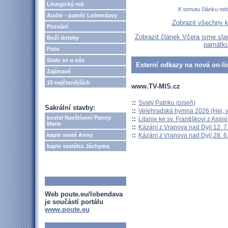
Liturgický rok
K tomutu článku ne
Audio - paměť Lobendavy
Zobrazit všechny 
Pozvání
Zobrazit článek Včera jsme sla
Boží doteky
památku
Foto
Stalo se u nás
Externí odkazy na nová on-li
Zajímavé
15 nejčtenějších
www.TV-MIS.cz
::
Svatý Patriku (píseň)
Sakrální stavby:
::
Velehradská hymna 2026 (Hej, v
kostel Navštívení Panny
::
Litanie ke sv. Františkovi z Assisi
Marie
::
Kázání z Vranova nad Dyjí 12. 7
::
Kázání z Vranova nad Dyjí 28. 6
kaple svaté Anny
kaple svatého Jáchyma
Web poute.eu/lobendava
je součástí portálu
www.poute.eu