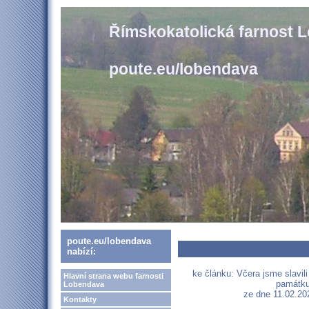
Římskokatolická farnost 
poute.eu/lobendava
poute.eu/lobendava
nabízí:
ke článku: Včera jsme slavil
Hlavní strana webu farnosti
památku
Lobendava
ze dne 11.02.202
Kontakty