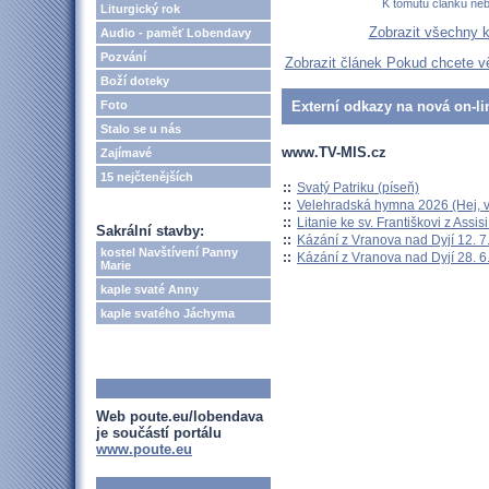
K tomutu článku ne
Liturgický rok
Zobrazit všechny 
Audio - paměť Lobendavy
Pozvání
Zobrazit článek Pokud chcete věd
Boží doteky
Foto
Externí odkazy na nová on-li
Stalo se u nás
www.TV-MIS.cz
Zajímavé
15 nejčtenějších
::
Svatý Patriku (píseň)
::
Velehradská hymna 2026 (Hej, v
::
Litanie ke sv. Františkovi z Assisi
Sakrální stavby:
::
Kázání z Vranova nad Dyjí 12. 7
kostel Navštívení Panny
::
Kázání z Vranova nad Dyjí 28. 6
Marie
kaple svaté Anny
kaple svatého Jáchyma
Web poute.eu/lobendava
je součástí portálu
www.poute.eu