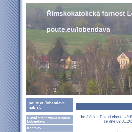
Římskokatolická farnost 
poute.eu/lobendava
poute.eu/lobendava
nabízí:
ke článku: Pokud chcete vědět
Hlavní strana webu farnosti
ze dne 02.01.201
Lobendava
Kontakty