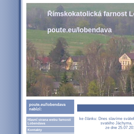
Římskokatolická farnost 
poute.eu/lobendava
poute.eu/lobendava
nabízí:
ke článku: Dnes slavíme sváte
Hlavní strana webu farnosti
svatého Jáchyma, 
Lobendava
ze dne 25.07.201
Kontakty