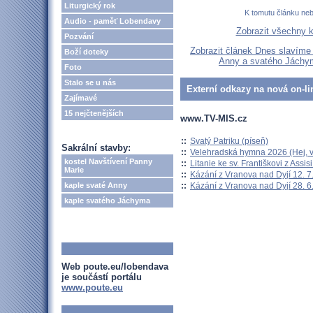
Liturgický rok
K tomutu článku ne
Audio - paměť Lobendavy
Zobrazit všechny 
Pozvání
Zobrazit článek Dnes slavíme
Boží doteky
Anny a svatého Jáchym
Foto
Stalo se u nás
Externí odkazy na nová on-li
Zajímavé
15 nejčtenějších
www.TV-MIS.cz
::
Svatý Patriku (píseň)
Sakrální stavby:
::
Velehradská hymna 2026 (Hej, v
kostel Navštívení Panny
::
Litanie ke sv. Františkovi z Assisi
Marie
::
Kázání z Vranova nad Dyjí 12. 7
::
Kázání z Vranova nad Dyjí 28. 6
kaple svaté Anny
kaple svatého Jáchyma
Web poute.eu/lobendava
je součástí portálu
www.poute.eu