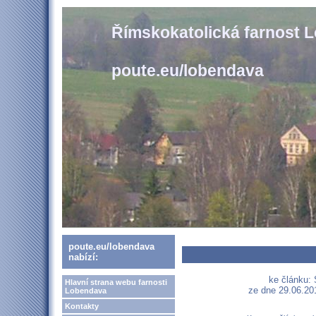
Římskokatolická farnost 
poute.eu/lobendava
poute.eu/lobendava
nabízí:
ke článku: 
Hlavní strana webu farnosti
ze dne 29.06.201
Lobendava
Kontakty