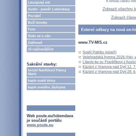
K tomutu článku ne
Liturgický rok
Zobrazit všechny 
Audio - paměť Lobendavy
Pozvání
Zobrazit člán
Boží doteky
Foto
Externí odkazy na nová on-li
Stalo se u nás
www.TV-MIS.cz
Zajímavé
15 nejčtenějších
::
Svatý Patriku (píseň)
::
Velehradská hymna 2026 (Hej, v
::
Litanie ke sv. Františkovi z Assisi
Sakrální stavby:
::
Kázání z Vranova nad Dyjí 12. 7
kostel Navštívení Panny
::
Kázání z Vranova nad Dyjí 28. 6
Marie
kaple svaté Anny
kaple svatého Jáchyma
Web poute.eu/lobendava
je součástí portálu
www.poute.eu