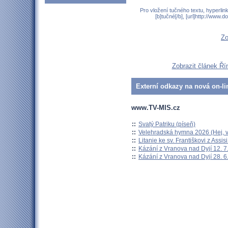
Pro vložení tučného textu, hyperlin
[b]tučné[/b], [url]http://www
Zo
Zobrazit článek Ří
Externí odkazy na nová on-li
www.TV-MIS.cz
::
Svatý Patriku (píseň)
::
Velehradská hymna 2026 (Hej, v
::
Litanie ke sv. Františkovi z Assisi
::
Kázání z Vranova nad Dyjí 12. 7
::
Kázání z Vranova nad Dyjí 28. 6