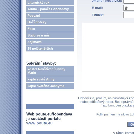
Jméno (přezdívka):
Liturgický rok
E-mail:
Audio - paměť Lobendavy
Titulek:
Pozvání
Boží doteky
Foto
Stalo se u nás
Zajímavé
15 nejčtenějších
Sakrální stavby:
kostel Navštívení Panny
Marie
kaple svaté Anny
kaple svatého Jáchyma
Odpovězte, prosím, na následující kont
nebo počítačový robot. Bez správné
Tato kontrolní otázka
Web poute.eu/lobendava
Kolik písmen má slovo Lo
je součástí portálu
www.poute.eu
V rámci komen