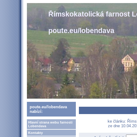
Římskokatolická farnost 
poute.eu/lobendava
poute.eu/lobendava
nabízí:
ke článku: Říms
Hlavní strana webu farnosti
ze dne 10.04.201
Lobendava
Kontakty