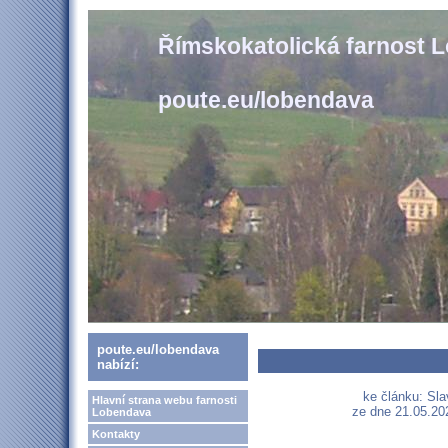
Římskokatolická farnost 
poute.eu/lobendava
poute.eu/lobendava
nabízí:
ke článku: Sl
Hlavní strana webu farnosti
ze dne 21.05.202
Lobendava
Kontakty