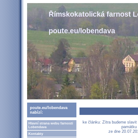
Římskokatolická farnost 
poute.eu/lobendava
poute.eu/lobendava
nabízí:
ke článku: Zítra budeme slavit
Hlavní strana webu farnosti
památku 
Lobendava
ze dne 20.07.201
Kontakty