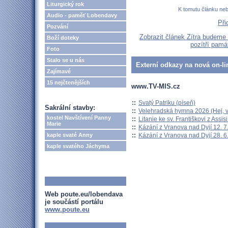
Liturgický rok
K tomutu článku ne
Audio - paměť Lobendavy
Při
Pozvání
Zobrazit článek Zítra budeme 
Boží doteky
pozítří pamá
Foto
Stalo se u nás
Externí odkazy na nová on-li
Zajímavé
15 nejčtenějších
www.TV-MIS.cz
::
Svatý Patriku (píseň)
Sakrální stavby:
::
Velehradská hymna 2026 (Hej, v
kostel Navštívení Panny
::
Litanie ke sv. Františkovi z Assisi
Marie
::
Kázání z Vranova nad Dyjí 12. 7
::
Kázání z Vranova nad Dyjí 28. 6
kaple svaté Anny
kaple svatého Jáchyma
Web poute.eu/lobendava
je součástí portálu
www.poute.eu