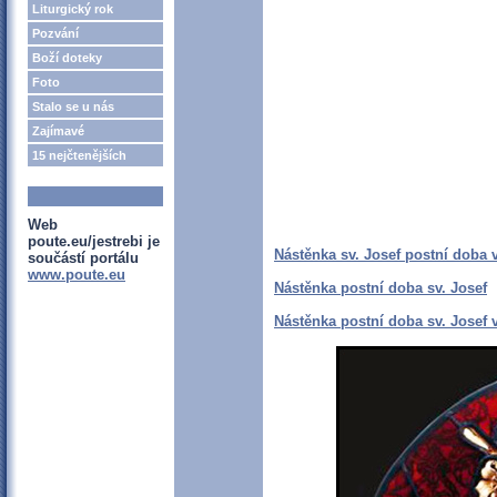
Liturgický rok
Pozvání
Boží doteky
Foto
Stalo se u nás
Zajímavé
15 nejčtenějších
Web
poute.eu/jestrebi je
Nástěnka sv. Josef postní doba 
součástí portálu
www.poute.eu
Nástěnka postní doba sv. Josef
Nástěnka postní doba sv. Josef 