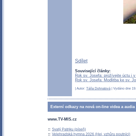
Sdílet
Související články:
Rok sv. Josefa: prožívejte úctu i v
Rok sv. Josefa: Modlitba ke sv. Jo
| Autor:
Táňa Dohnalová
| Vydáno dne 19.
Externí odkazy na nová on-line videa a audia
www.TV-MIS.cz
::
Svatý Patriku (píseň)
::
Velehradská hymna 2026 (Hej, vzhůru poutníci)