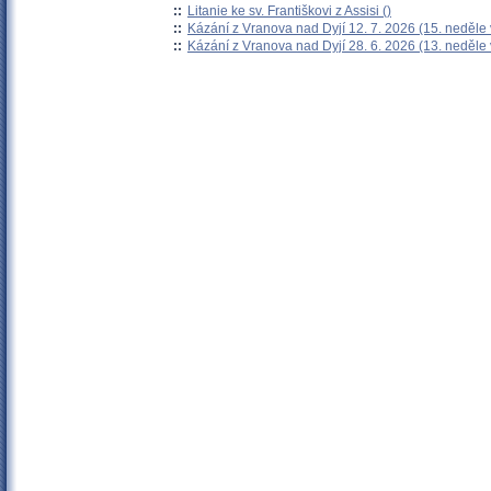
::
Litanie ke sv. Františkovi z Assisi ()
::
Kázání z Vranova nad Dyjí 12. 7. 2026 (15. neděle
::
Kázání z Vranova nad Dyjí 28. 6. 2026 (13. neděle