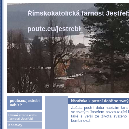
Římskokatolická farnost Jestřeb
poute.eu/jestrebi
poute.eu/jestrebi
Nástěnka k postní době se svat
nabízí:
Začala postní doba nabízím ke s
se svatým Josefem povzbuzující k
Hlavní strana webu
také s verši ze života svatého
farnosti Jestřebí
kombinovat.
Kontakty