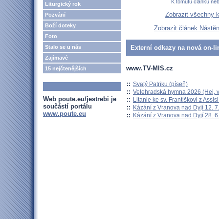
K tomutu článku ne
Liturgický rok
Zobrazit všechny 
Pozvání
Boží doteky
Zobrazit článek Nástě
Foto
Stalo se u nás
Externí odkazy na nová on-li
Zajímavé
www.TV-MIS.cz
15 nejčtenějších
::
Svatý Patriku (píseň)
::
Velehradská hymna 2026 (Hej, v
Web poute.eu/jestrebi je
::
Litanie ke sv. Františkovi z Assisi
součástí portálu
::
Kázání z Vranova nad Dyjí 12. 7
www.poute.eu
::
Kázání z Vranova nad Dyjí 28. 6