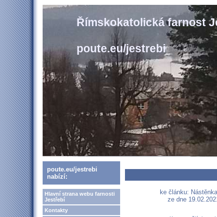
Římskokatolická farnost J
poute.eu/jestrebi
poute.eu/jestrebi
nabízí:
ke článku: Nástěnk
Hlavní strana webu farnosti
ze dne 19.02.202
Jestřebí
Kontakty