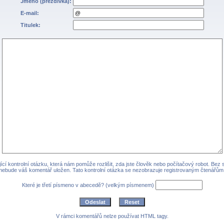
Jméno (přezdívka):
E-mail:
Titulek:
cí kontrolní otázku, která nám pomůže rozlišit, zda jste člověk nebo počítačový robot. Bez
nebude váš komentář uložen. Tato kontrolní otázka se nezobrazuje registrovaným čtenářům
Které je třetí písmeno v abecedě? (velkým písmenem)
V rámci komentářů nelze používat HTML tagy.