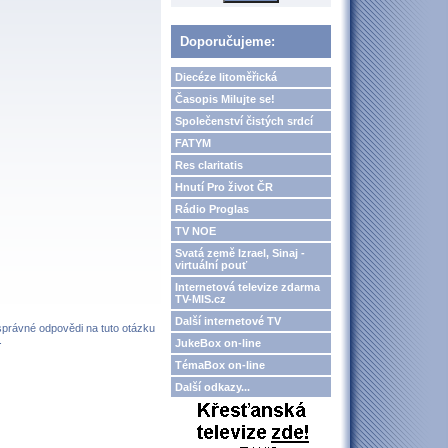
Doporučujeme:
Diecéze litoměřická
Časopis Milujte se!
Společenství čistých srdcí
FATYM
Res claritatis
Hnutí Pro život ČR
Rádio Proglas
TV NOE
Svatá země Izrael, Sinaj -
virtuální pouť
Internetová televize zdarma
TV-MIS.cz
Další internetové TV
 správné odpovědi na tuto otázku
.
JukeBox on-line
TémaBox on-line
Další odkazy...