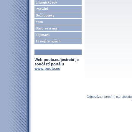
Liturgický rok
Pozvání
Boží doteky
Foto
Stalo se u nás
Zajímavé
15 nejčtenějších
Web poute.eu/jestrebi je
součástí portálu
www.poute.eu
Odpovězte, prosím, na následují