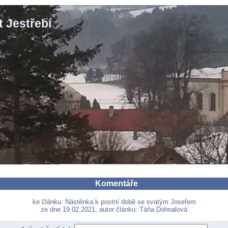
 Jestřebí
Komentáře
ke článku: Nástěnka k postní době se svatým Josefem
ze dne 19.02.2021, autor článku: Táňa Dohnalová