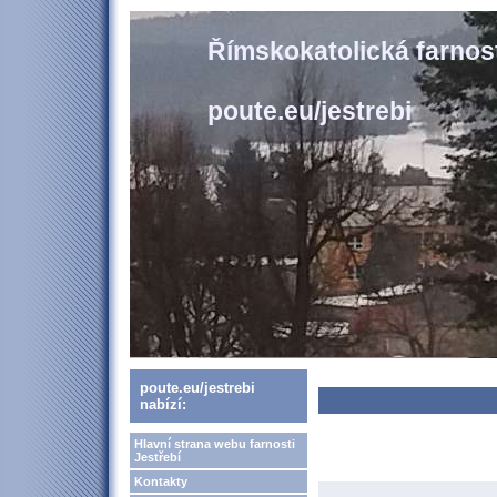
Římskokatolická farnost
poute.eu/jestrebi
poute.eu/jestrebi
nabízí:
Hlavní strana webu farnosti
Jestřebí
Kontakty