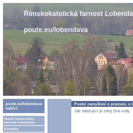
Římskokatolická farnost Lobend
poute.eu/lobendava
poute.eu/lobendava
Postní zamyšlení o prameni, o ž
nabízí:
Jak oblažující je zdroj živé vody.
Hlavní strana webu
farnosti Lobendava
Kontakty