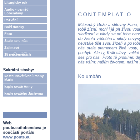
Liturgický rok
Audio - paměť
Lobendavy
C O N T E M P L A T I O
Pozvání
Milosrdný Bože a slitovný Pane, 
Boží doteky
tobě žízní, mohl i já pít živou v
sladkostí a nikdy se od tebe neod
Foto
do života věčného a nikdy nevy
Stalo se u nás
neustále tišit svou žízeň a po to
Zajímavé
nás stala pramenem živé vody, 
pochyb. Ale ty, Králi slávy, velik
15 nejčtenějších
ses pro nás. Proto tě prosíme: de
nás vším: naším životem, naším
Sakrální stavby:
Kolumbán
kostel Navštívení Panny
Marie
kaple svaté Anny
kaple svatého Jáchyma
Web
poute.eu/lobendava je
součástí portálu
www.poute.eu