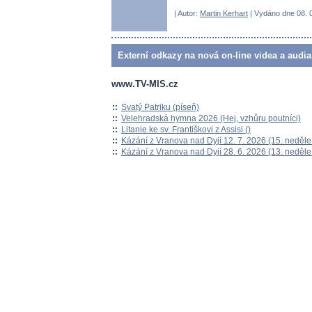
| Autor:
Martin Kerhart
| Vydáno dne 08. 0
Externí odkazy na nová on-line videa a audia
www.TV-MIS.cz
::
Svatý Patriku (píseň)
::
Velehradská hymna 2026 (Hej, vzhůru poutníci)
::
Litanie ke sv. Františkovi z Assisi ()
::
Kázání z Vranova nad Dyjí 12. 7. 2026 (15. neděle
::
Kázání z Vranova nad Dyjí 28. 6. 2026 (13. neděle