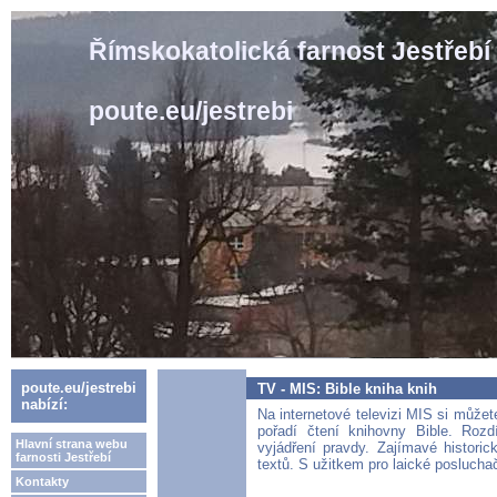
Římskokatolická farnost Jestřebí
poute.eu/jestrebi
poute.eu/jestrebi
TV - MIS: Bible kniha knih
nabízí:
Na internetové televizi MIS si můžet
pořadí čtení knihovny Bible. Rozd
Hlavní strana webu
vyjádření pravdy. Zajímavé histori
farnosti Jestřebí
textů. S užitkem pro laické poslucha
Kontakty