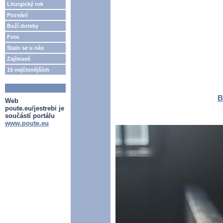
Liturgický rok
Pozvání
Boží doteky
Foto
Stalo se u nás
Zajímavé
15 nejčtenějších
B
Web
poute.eu/jestrebi je
součástí portálu
www.poute.eu