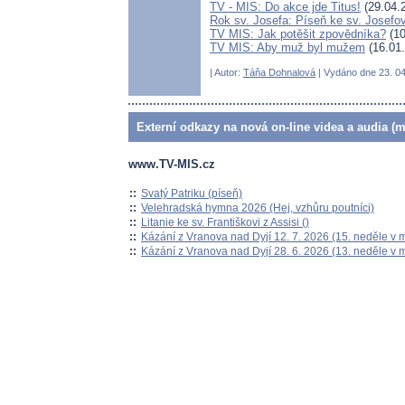
TV - MIS: Do akce jde Titus!
(29.04.
Rok sv. Josefa: Píseň ke sv. Josefov
TV MIS: Jak potěšit zpovědníka?
(10
TV MIS: Aby muž byl mužem
(16.01
| Autor:
Táňa Dohnalová
| Vydáno dne 23. 04
Externí odkazy na nová on-line videa a audia (m
www.TV-MIS.cz
::
Svatý Patriku (píseň)
::
Velehradská hymna 2026 (Hej, vzhůru poutníci)
::
Litanie ke sv. Františkovi z Assisi ()
::
Kázání z Vranova nad Dyjí 12. 7. 2026 (15. neděle v 
::
Kázání z Vranova nad Dyjí 28. 6. 2026 (13. neděle v 