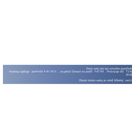
Tento web site byl vytvořen prostřed
Hosting zajištuje
apoštolát A.M.I.M.S.
, na jehož činnosti se podílí
FATYM
. Provozuje též
TV-M
ukraj
Obsah tohoto webu je volně šiřitelný, není-