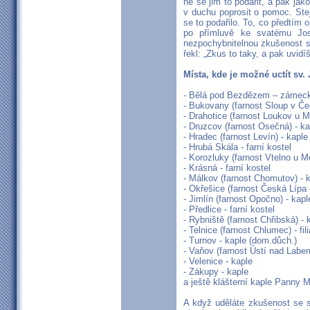
ne se jim to podařit, a pak ja
v duchu poprosit o pomoc. Stej
se to podařilo. To, co předtím
po přímluvě ke svatému Jose
nezpochybnitelnou zkušenost 
řekl: „Zkus to taky, a pak uvidí
Místa, kde je možné uctít sv. 
- Bělá pod Bezdězem – zámeck
- Bukovany (farnost Sloup v Če
- Drahotice (farnost Loukov u M
- Druzcov (farnost Osečná) - ka
- Hradec (farnost Levín) - kaple
- Hrubá Skála - farní kostel
- Korozluky (farnost Vtelno u M
- Krásná - farní kostel
- Málkov (farnost Chomutov) - 
- Okřešice (farnost Česká Lípa –
- Jimlín (farnost Opočno) - kap
- Předlice - farní kostel
- Rybniště (farnost Chřibská) - 
- Telnice (farnost Chlumec) - fili
- Turnov - kaple (dom.důch.)
- Vaňov (farnost Ústí nad Labem) 
- Velenice - kaple
- Zákupy - kaple
a ještě klášterní kaple Panny M
A když uděláte zkušenost se s