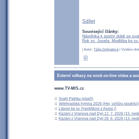
Sdílet
Související články:
Nástěnka k postní době se sv
Rok sv. Josefa: Modlitba ke sv.
| Autor:
Táňa Dohnalová
| Vydáno dne 
Externí odkazy na nová on-line videa a au
www.TV-MIS.cz
::
Svatý Patriku (píseň)
::
Velehradská hymna 2026 (Hej, vzhůru poutníci)
::
Litanie ke sv. Františkovi z Assisi ()
::
Kázání z Vranova nad Dyjí 12. 7. 2026 (15. ned
::
Kázání z Vranova nad Dyjí 28. 6. 2026 (13. ned