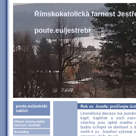
Římskokatolická farnost Jestř
poute.eu/jestrebi
poute.eu/jestrebi
Rok sv. Josefa: prožívejte úct
nabízí:
Litoměřická diecéze má poměrn
kaplí, kapliček a soch zas
Hlavní strana webu
všechny jsou úplně snadno d
farnosti Jestřebí
budou schopni se domluvit s 
mohli k sv. Josefovi vykonat 
Kontakty