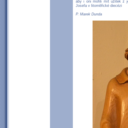
aby i oni mohli mít užitek z 
Josefa v litoměřické diecézi
P. Marek Dunda