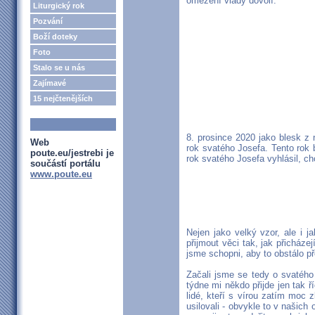
omezení vlády dovolí.
Liturgický rok
Pozvání
Boží doteky
Foto
Stalo se u nás
Zajímavé
15 nejčtenějších
8. prosince 2020 jako blesk z 
Web
rok svatého Josefa. Tento rok 
poute.eu/jestrebi je
rok svatého Josefa vyhlásil, c
součástí portálu
www.poute.eu
Nejen jako velký vzor, ale i
přijmout věci tak, jak přicháze
jsme schopni, aby to obstálo 
Začali jsme se tedy o svatého 
týdne mi někdo přijde jen tak 
lidé, kteří s vírou zatím moc 
usilovali - obvykle to v našich 