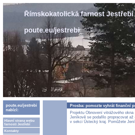
Římskokatolická farnost Jestřebí
poute.eu/jestrebi
poute.eu/jestrebi
Prosba: pomozte vyhrát finanční p
nabízí:
Projektu Obnovení vitrážového okna s
Jeníkově se podařilo propracovat a
Hlavní strana webu
v sekci Ústecký kraj. Pomůžete Jení
farnosti Jestřebí
Kontakty