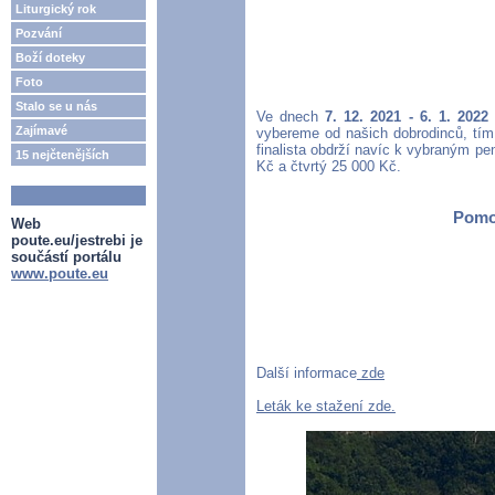
Liturgický rok
Pozvání
Boží doteky
Foto
Stalo se u nás
Ve dnech
7. 12. 2021 - 6. 1. 2022
Zajímavé
vybereme od našich dobrodinců, tí
finalista obdrží navíc k vybraným pe
15 nejčtenějších
Kč a čtvrtý 25 000 Kč.
Pomoz
Web
poute.eu/jestrebi je
součástí portálu
www.poute.eu
Další informace
zde
Leták ke stažení zde.