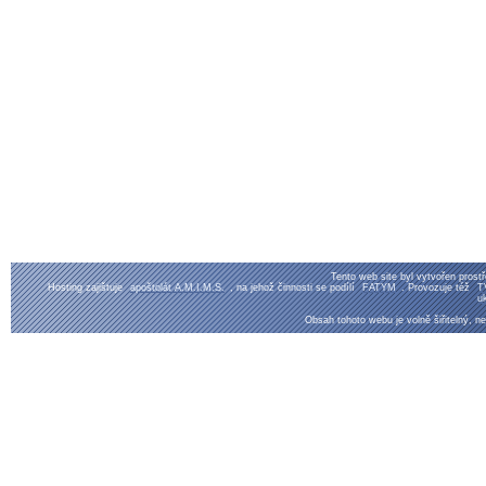
Tento web site byl vytvořen prost
Hosting zajištuje
apoštolát A.M.I.M.S.
, na jehož činnosti se podílí
FATYM
. Provozuje též
T
uk
Obsah tohoto webu je volně šiřitelný, ne