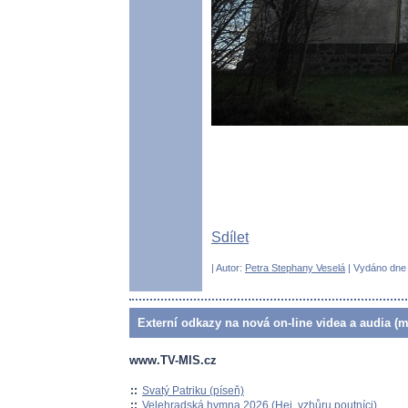
Sdílet
| Autor:
Petra Stephany Veselá
| Vydáno dne 
Externí odkazy na nová on-line videa a audia (m
www.TV-MIS.cz
::
Svatý Patriku (píseň)
::
Velehradská hymna 2026 (Hej, vzhůru poutníci)